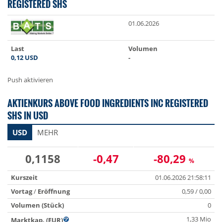
REGISTERED SHS
01.06.2026
Last
Volumen
0,12
USD
-
Push aktivieren
AKTIENKURS ABOVE FOOD INGREDIENTS INC REGISTERED
SHS IN USD
USD
MEHR
0,1158
-0,47
-80,29
%
Kurszeit
01.06.2026 21:58:11
Vortag
/
Eröffnung
0,59 / 0,00
Volumen (Stück)
0
1,33 Mio
Marktkap. (EUR)