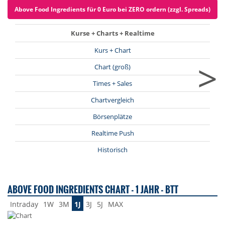
Above Food Ingredients für 0 Euro bei ZERO ordern (zzgl. Spreads)
Kurse + Charts + Realtime
Kurs + Chart
>
Chart (groß)
Times + Sales
Chartvergleich
Börsenplätze
Realtime Push
Historisch
ABOVE FOOD INGREDIENTS CHART - 1 JAHR - BTT
Intraday
1W
3M
1J
3J
5J
MAX