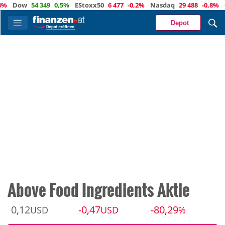
Dow
54 349
0,5%
EStoxx50
6 477
-0,2%
Nasdaq
29 488
-0,8%
Öl
7
Depot
Above Food Ingredients Aktie
0,12
-0,47
-80,29
USD
USD
%