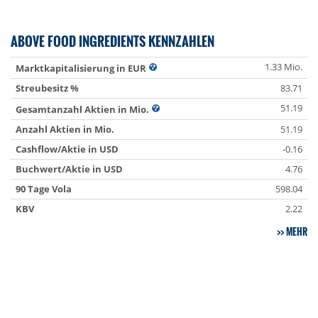
ABOVE FOOD INGREDIENTS KENNZAHLEN
1.33 Mio.
Marktkapitalisierung in EUR
Streubesitz %
83.71
51.19
Gesamtanzahl Aktien in Mio.
Anzahl Aktien in Mio.
51.19
Cashflow/Aktie in USD
-0.16
Buchwert/Aktie in USD
4.76
90 Tage Vola
598.04
KBV
2.22
MEHR