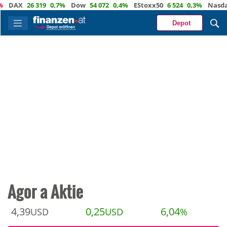
AX
26 319
0,7%
Dow
54 072
0,4%
EStoxx50
6 524
0,3%
Nasdaq
2
Depot
Agor a Aktie
4,39
0,25
6,04
USD
USD
%