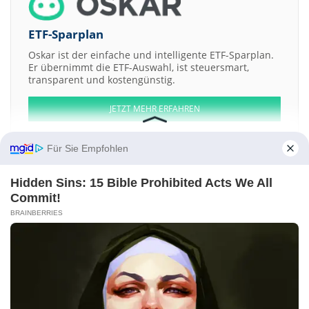
ETF-Sparplan
Oskar ist der einfache und intelligente ETF-Sparplan.
Er übernimmt die ETF-Auswahl, ist steuersmart,
transparent und kostengünstig.
JETZT MEHR ERFAHREN
Für Sie Empfohlen
Hidden Sins: 15 Bible Prohibited Acts We All
Aktien ATX
DAX
EuroStoxx 50
Dow Jones
NASDAQ 100
Nikkei 225
Commit!
S&P 500
BRAINBERRIES
Weitere Aktien:
Progenity
Triumph Bancorp
Energy Technologies
Monsenso A-S
Bearer and-or registered Shs
Betsson AB Redemption Registered b
Kontakt
-
Impressum
-
Werbung
-
Barrierefreiheit
Sitemap
-
Datenschutz
-
Disclaimer
-
AGB
-
Privatsphäre-Einstellungen