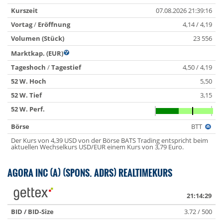
Kurszeit
07.08.2026 21:39:16
Vortag
/
Eröffnung
4,14 / 4,19
Volumen (Stück)
23 556
Marktkap. (EUR)
Tageshoch
/
Tagestief
4,50 / 4,19
52 W. Hoch
5,50
52 W. Tief
3,15
52 W. Perf.
Börse
BTT
Der Kurs von 4,39 USD von der Börse BATS Trading entspricht beim
aktuellen Wechselkurs USD/EUR einem Kurs von 3,79 Euro.
AGORA INC (A) (SPONS. ADRS) REALTIMEKURS
21:14:29
BID / BID-Size
3.72 / 500