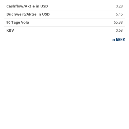
Cashflow/Aktie in USD
0.28
Buchwert/Aktie in USD
6.45
90 Tage Vola
65.38
KBV
0.63
MEHR