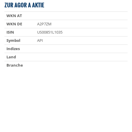
ZUR AGOR A AKTIE
WKN AT
WKN DE
A2P7ZM
ISIN
US00851L1035
Symbol
API
Indizes
Land
Branche