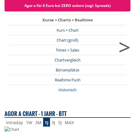
Agor a für 0 Euro bei ZERO ordern (zzgl. Spreads)
Kurse + Charts + Realtime
Kurs + Chart
>
Chart (groß)
Times + Sales
Chartvergleich
Börsenplätze
Realtime Push
Historisch
AGOR A CHART - 1 JAHR - BTT
Intraday
1W
3M
1J
3J
5J
MAX