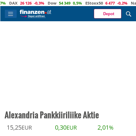
DAX
26 126
-0,3%
Dow
54 349
0,5%
EStoxx50
6 477
-0,2%
Nasda
Depot
Alexandria Pankkiiriliike Aktie
15,25
0,30
2,01
EUR
EUR
%