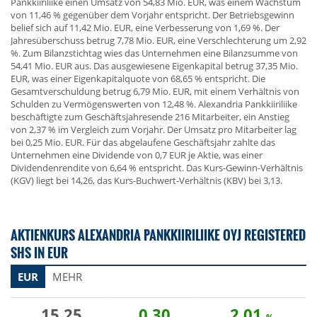
Pankkiiriliike einen Umsatz von 54,83 Mio. EUR, was einem Wachstum
von 11,46 % gegenüber dem Vorjahr entspricht. Der Betriebsgewinn
belief sich auf 11,42 Mio. EUR, eine Verbesserung von 1,69 %. Der
Jahresüberschuss betrug 7,78 Mio. EUR, eine Verschlechterung um 2,92
%. Zum Bilanzstichtag wies das Unternehmen eine Bilanzsumme von
54,41 Mio. EUR aus. Das ausgewiesene Eigenkapital betrug 37,35 Mio.
EUR, was einer Eigenkapitalquote von 68,65 % entspricht. Die
Gesamtverschuldung betrug 6,79 Mio. EUR, mit einem Verhältnis von
Schulden zu Vermögenswerten von 12,48 %. Alexandria Pankkiiriliike
beschäftigte zum Geschäftsjahresende 216 Mitarbeiter, ein Anstieg
von 2,37 % im Vergleich zum Vorjahr. Der Umsatz pro Mitarbeiter lag
bei 0,25 Mio. EUR. Für das abgelaufene Geschäftsjahr zahlte das
Unternehmen eine Dividende von 0,7 EUR je Aktie, was einer
Dividendenrendite von 6,64 % entspricht. Das Kurs-Gewinn-Verhältnis
(KGV) liegt bei 14,26, das Kurs-Buchwert-Verhältnis (KBV) bei 3,13.
AKTIENKURS ALEXANDRIA PANKKIIRILIIKE OYJ REGISTERED
SHS IN EUR
EUR
MEHR
15,25
0,30
2,01