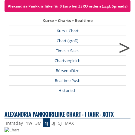
Alexandria Pankkiiriliike für 0 Euro bei ZERO ordern (zzgl. Spreads)
Kurse + Charts + Realtime
Kurs + Chart
>
Chart (groß)
Times + Sales
Chartvergleich
Börsenplätze
Realtime Push
Historisch
ALEXANDRIA PANKKIIRILIIKE CHART - 1 JAHR - XQTX
Intraday
1W
3M
1J
3J
5J
MAX