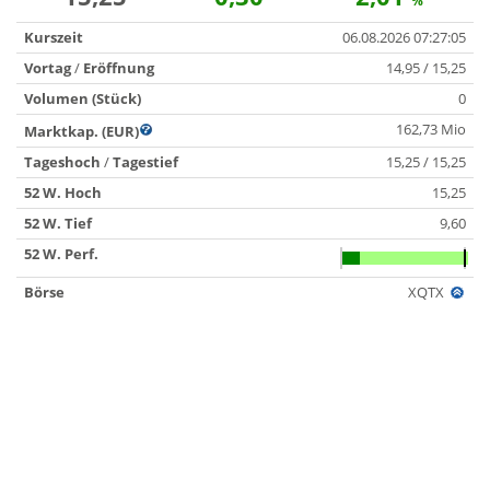
%
Kurszeit
06.08.2026 07:27:05
Vortag
/
Eröffnung
14,95 / 15,25
Volumen (Stück)
0
162,73 Mio
Marktkap. (EUR)
Tageshoch
/
Tagestief
15,25 / 15,25
52 W. Hoch
15,25
52 W. Tief
9,60
52 W. Perf.
Börse
XQTX