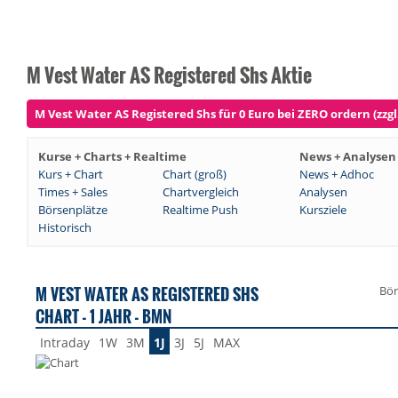
M Vest Water AS Registered Shs Aktie
M Vest Water AS Registered Shs für 0 Euro bei ZERO ordern (zzgl
Kurse + Charts + Realtime
News + Analysen
Kurs + Chart
Chart (groß)
News + Adhoc
Times + Sales
Chartvergleich
Analysen
Börsenplätze
Realtime Push
Kursziele
Historisch
M VEST WATER AS REGISTERED SHS
Bör
CHART - 1 JAHR - BMN
Intraday
1W
3M
1J
3J
5J
MAX