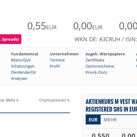
0,55
0,00
0,0
EUR
EUR
WKN DE: A3CRUH / ISIN
. Spreads)
Fundamental
Unternehmen
zugeh. Wertpapiere
Bilanz/GuV
Termine
Zertifikate
Schätzungen
Profil
Optionsscheine
Dividende/GV
Knock-Outs
Analysen
se: BMN ∨
Chartoptionen ∨
AKTIENKURS M VEST W
REGISTERED SHS IN EU
EUR
MEHR
0,550
0,00