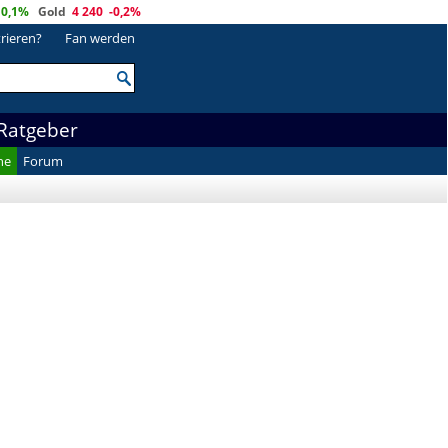
0,1%
Gold
4 240
-0,2%
trieren?
Fan werden
Ratgeber
he
Forum