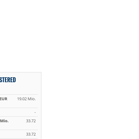
ISTERED
 EUR
19.02 Mio.
-
Mio.
33.72
33.72