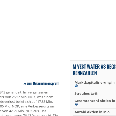
M VEST WATER AS REG
KENNZAHLEN
Marktkapitalisierung in
zum Unternehmensprofil
6343 gehandelt. Im vergangenen
Streubesitz %
satz von 26,52 Mio. NOK, was einem
Gesamtanzahl Aktien in 
verlust belief sich auf 17,88 Mio.
9,06 Mio. NOK, eine Verbesserung um
e von 42,29 Mio. NOK aus. Das
Anzahl Aktien in Mio.
italquote von 76,43 % entspricht. Die