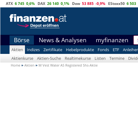
ATX
6 745
0,6%
DAX
26 140
0,1%
Dow
53 885
-0,9%
EStoxx50
6 503
Börse
News & Analysen
myfinanzen
Aktien
Indizes
Zertifikate
Hebelprodukte
Fonds
ETF
Anleihe
Aktienkurse
Aktien-Suche
Realtimekurse
Listen
Termine
Divi
Home
»
Aktien
»
M Vest Water AS Registered Shs-Aktie