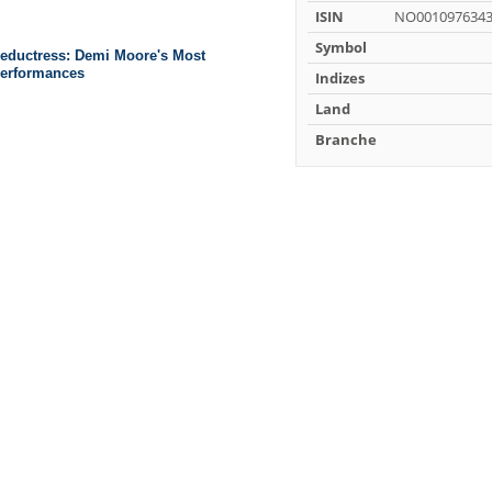
ISIN
NO001097634
Symbol
Indizes
Land
Branche