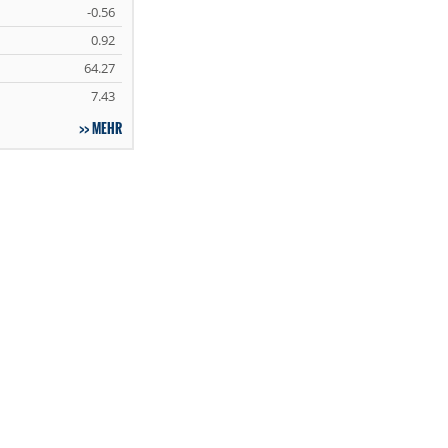
-0.56
0.92
64.27
7.43
MEHR