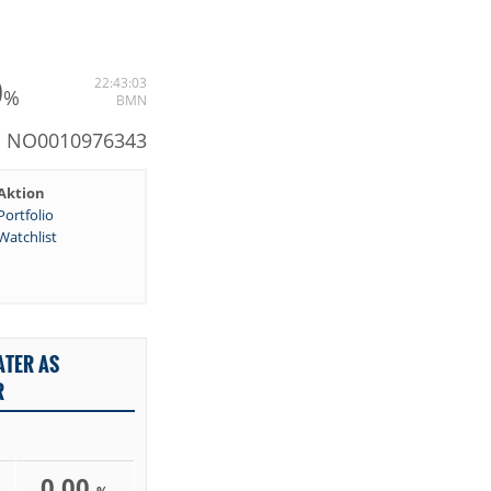
0
22:43:03
%
BMN
: NO0010976343
Aktion
Portfolio
Watchlist
ATER AS
R
0,00