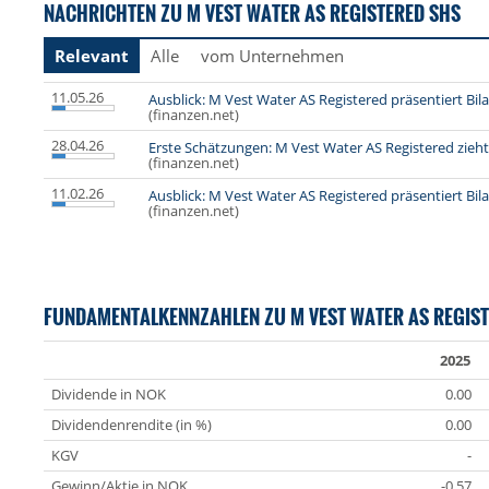
NACHRICHTEN ZU M VEST WATER AS REGISTERED SHS
Relevant
Alle
vom Unternehmen
11.05.26
Ausblick: M Vest Water AS Registered präsentiert Bil
(finanzen.net)
28.04.26
Erste Schätzungen: M Vest Water AS Registered zieh
(finanzen.net)
11.02.26
Ausblick: M Vest Water AS Registered präsentiert Bil
(finanzen.net)
FUNDAMENTALKENNZAHLEN ZU M VEST WATER AS REGIS
2025
Dividende in NOK
0.00
Dividendenrendite (in %)
0.00
KGV
-
Gewinn/Aktie in NOK
-0.57