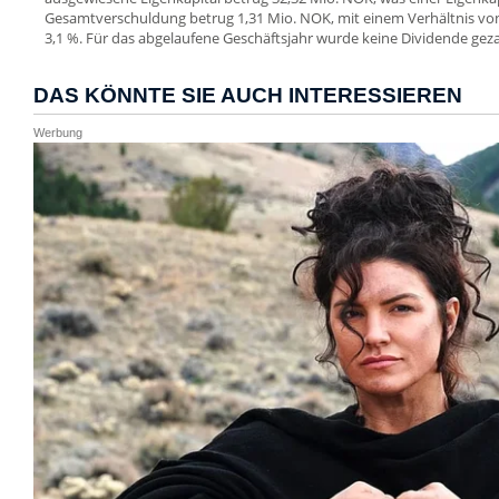
Gesamtverschuldung betrug 1,31 Mio. NOK, mit einem Verhältnis v
3,1 %. Für das abgelaufene Geschäftsjahr wurde keine Dividende geza