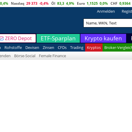
0,4%
Nasdaq
29 373
-0,4%
Öl
83,3
4,9%
Euro
1,1525
0,0%
CHF
0,9364
Anmelden
Regis
ETF-Sparplan
Krypto kaufen
ZERO Depot
n
Rohstoffe
Devisen
Zinsen
CFDs
Trading
Kryptos
Broker-Vergleic
denden
Börse-Social
Female Finance