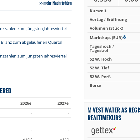
mehr Nachrichten
Kurszeit
Vortag
/
Eröffnung
Volumen (Stück)
anzzahlen zum jüngsten Jahresviertel
Marktkap. (EUR)
t Bilanz zum abgelaufenen Quartal
Tageshoch
/
Tagestief
anzzahlen zum jüngsten Jahresviertel
52 W. Hoch
52 W. Tief
52 W. Perf.
Börse
TERED
2026e
2027e
M VEST WATER AS REGI
-
-
REALTIMEKURS
-
-
-
-
-0.42
-0.11