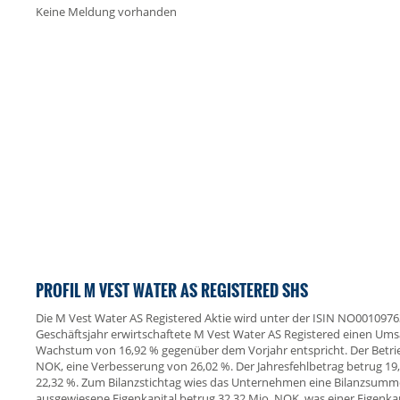
Keine Meldung vorhanden
PROFIL M VEST WATER AS REGISTERED SHS
Die M Vest Water AS Registered Aktie wird unter der ISIN NO001097
Geschäftsjahr erwirtschaftete M Vest Water AS Registered einen Um
Wachstum von 16,92 % gegenüber dem Vorjahr entspricht. Der Betriebs
NOK, eine Verbesserung von 26,02 %. Der Jahresfehlbetrag betrug 1
22,32 %. Zum Bilanzstichtag wies das Unternehmen eine Bilanzsumm
ausgewiesene Eigenkapital betrug 32,32 Mio. NOK, was einer Eigenkap