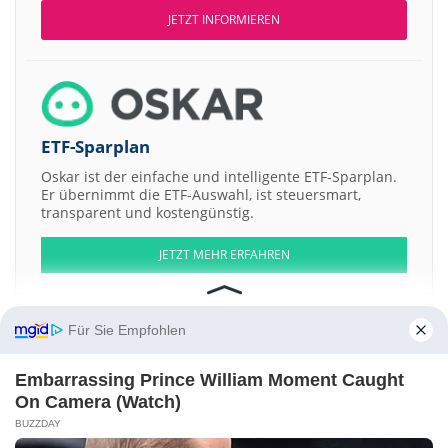
JETZT INFORMIEREN
ETF-Sparplan
Oskar ist der einfache und intelligente ETF-Sparplan.
Er übernimmt die ETF-Auswahl, ist steuersmart,
transparent und kostengünstig.
JETZT MEHR ERFAHREN
Für Sie Empfohlen
Aktien ATX
DAX
EuroStoxx 50
Dow Jones
NASDAQ 100
Nikkei 225
Embarrassing Prince William Moment Caught
S&P 500
On Camera (Watch)
BUZZDAY
Weitere Aktien:
Arrived homes 5 LLC Shares Of Membership Interest Series -Stonemill-