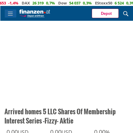
-1,4%
DAX
26 319
0,7%
Dow
54 037
0,3%
EStoxx50
6 524
0,3%
N
Depot
Arrived homes 5 LLC Shares Of Membership
Interest Series -Fizzy- Aktie
0,00
0,00
0,00
USD
USD
%