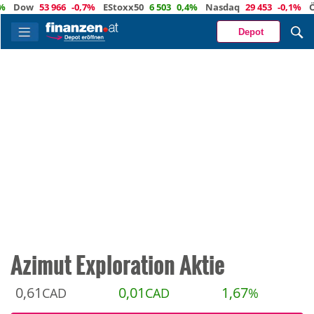
ow
53 966
-0,7%
EStoxx50
6 503
0,4%
Nasdaq
29 453
-0,1%
Öl
82
Depot
Azimut Exploration Aktie
0,61
0,01
1,67
CAD
CAD
%