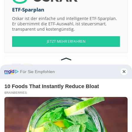
ETF-Sparplan
Oskar ist der einfache und intelligente ETF-Sparplan.
Er übernimmt die ETF-Auswahl, ist steuersmart,
transparent und kostengünstig.
JETZT MEHR ERFAHREN
Für Sie Empfohlen
Aktien ATX
DAX
EuroStoxx 50
Dow Jones
NASDAQ 100
Nikkei 225
S&P 500
10 Foods That Instantly Reduce Bloat
Weitere Aktien:
BRAINBERRIES
Centram Exploration LtdShs
KP Renewables PLCShs
Greta
HWA
Comverge
Kontakt
-
Impressum
-
Werbung
-
Barrierefreiheit
Sitemap
-
Datenschutz
-
Disclaimer
-
AGB
-
Privatsphäre-Einstellungen