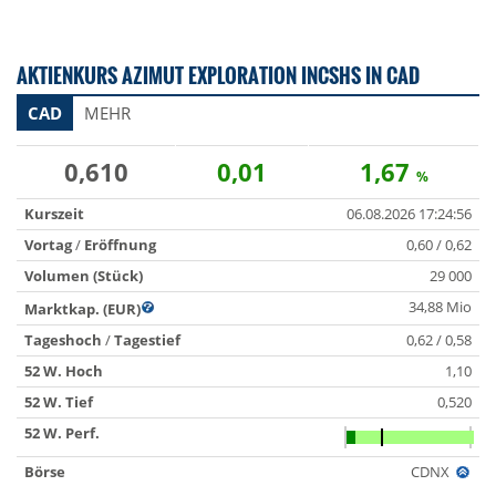
AKTIENKURS AZIMUT EXPLORATION INCSHS IN CAD
CAD
MEHR
0,610
0,01
1,67
%
Kurszeit
06.08.2026 17:24:56
Vortag
/
Eröffnung
0,60 / 0,62
Volumen (Stück)
29 000
34,88 Mio
Marktkap. (EUR)
Tageshoch
/
Tagestief
0,62 / 0,58
52 W. Hoch
1,10
52 W. Tief
0,520
52 W. Perf.
Börse
CDNX