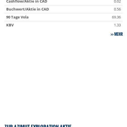
Cashflow/Aktie in CAD
0.02
Buchwert/Aktie in CAD
0.56
90 Tage Vola
69.36
KBV
1.33
MEHR
ZUR AZIMUT EXPLORATION AKTIE