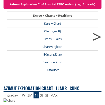
Azimut Exploration für 0 Euro bei ZERO ordern (zzgl. Spreads)
Kurse + Charts + Realtime
Kurs + Chart
>
Chart (groß)
Times + Sales
Chartvergleich
Börsenplätze
Realtime Push
Historisch
AZIMUT EXPLORATION CHART - 1 JAHR - CDNX
Intraday
1W
3M
1J
3J
5J
MAX