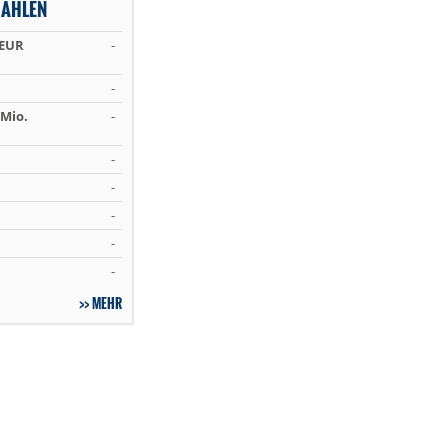
ZAHLEN
 EUR
-
-
Mio.
-
-
-
-
-
-
MEHR