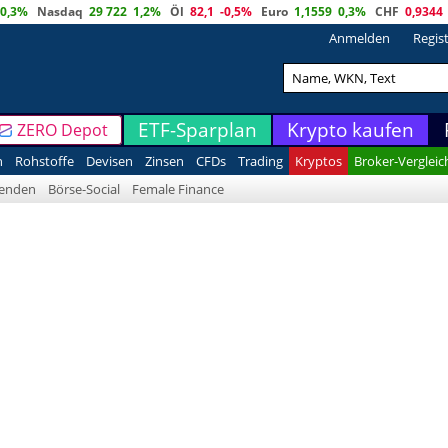
0,3%
Nasdaq
29 722
1,2%
Öl
82,1
-0,5%
Euro
1,1559
0,3%
CHF
0,9344
Anmelden
Regis
ETF-Sparplan
Krypto kaufen
ZERO Depot
n
Rohstoffe
Devisen
Zinsen
CFDs
Trading
Kryptos
Broker-Vergleic
denden
Börse-Social
Female Finance