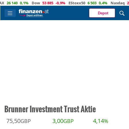
6 140
0,1%
Dow
53 885
-0,9%
EStoxx50
6 503
0,4%
Nasdaq
29 373
Depot
Brunner Investment Trust Aktie
75,50
3,00
4,14
GBP
GBP
%