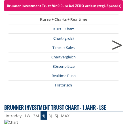
Brunner Investment Trust für 0 Euro bei ZERO ordern (zzgl. Spreads)
Kurse + Charts + Realtime
Kurs + Chart
>
Chart (groß)
Times + Sales
Chartvergleich
Börsenplätze
Realtime Push
Historisch
BRUNNER INVESTMENT TRUST CHART - 1 JAHR - LSE
Intraday
1W
3M
1J
3J
5J
MAX