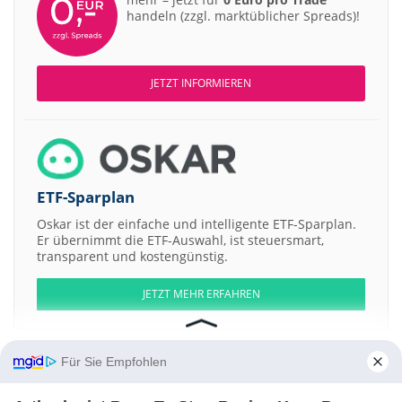
handeln (zzgl. marktüblicher Spreads)!
JETZT INFORMIEREN
ETF-Sparplan
Oskar ist der einfache und intelligente ETF-Sparplan.
Er übernimmt die ETF-Auswahl, ist steuersmart,
transparent und kostengünstig.
JETZT MEHR ERFAHREN
Für Sie Empfohlen
Aktien ATX
DAX
EuroStoxx 50
Dow Jones
NASDAQ 100
Nikkei 225