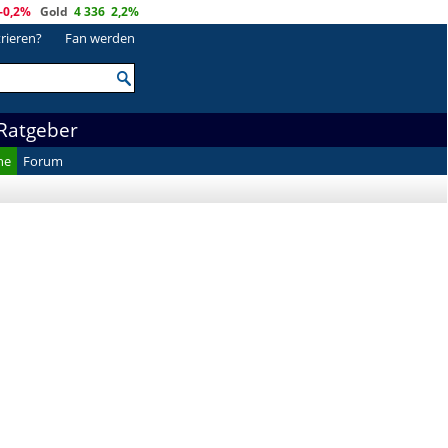
-0,2%
Gold
4 336
2,2%
trieren?
Fan werden
Ratgeber
he
Forum