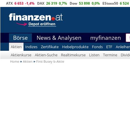
ATX
6 653
-1,4%
DAX
26 319
0,7%
Dow
53 898
0,0%
EStoxx50
6 524
Börse
News & Analysen
myfinanzen
Aktien
Indizes
Zertifikate
Hebelprodukte
Fonds
ETF
Anleihe
Aktienkurse
Aktien-Suche
Realtimekurse
Listen
Termine
Divi
Home
»
Aktien
»
First Busey b-Aktie