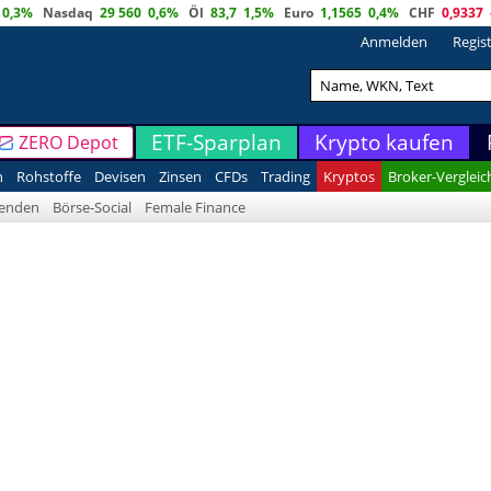
0,3%
Nasdaq
29 560
0,6%
Öl
83,7
1,5%
Euro
1,1565
0,4%
CHF
0,9337
Anmelden
Regis
ETF-Sparplan
Krypto kaufen
ZERO Depot
n
Rohstoffe
Devisen
Zinsen
CFDs
Trading
Kryptos
Broker-Vergleic
denden
Börse-Social
Female Finance