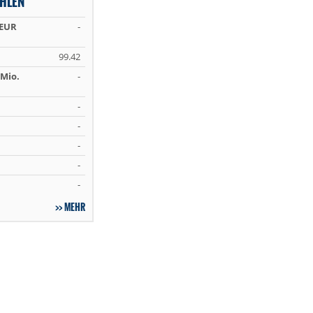
AHLEN
 EUR
-
99.42
Mio.
-
-
-
-
-
-
MEHR