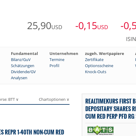
25,90
-0,15
-0,
USD
USD
ISI
Fundamental
Unternehmen
zugeh. Wertpapiere
Bilanz/GuV
Termine
Zertifikate
Schätzungen
Profil
Optionsscheine
Dividende/GV
Knock-Outs
Analysen
rse: BTT ∨
Chartoptionen ∨
REALTIMEKURS FIRST 
DEPOSITARY SHARES RE
CUM RED PERP PFD RG S
S REPR 1-40TH NON-CUM RED