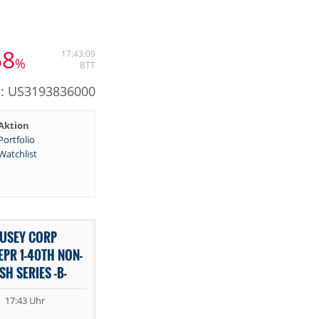
58
17:43:09
%
BTT
N: US3193836000
Aktion
Portfolio
Watchlist
BUSEY CORP
PR 1-40TH NON-
H SERIES -B-
17:43 Uhr