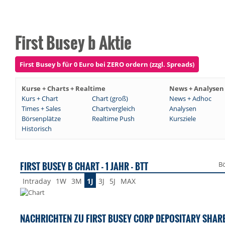
First Busey b Aktie
First Busey b für 0 Euro bei ZERO ordern (zzgl. Spreads)
Kurse + Charts + Realtime
News + Analysen
Kurs + Chart
Chart (groß)
News + Adhoc
Times + Sales
Chartvergleich
Analysen
Börsenplätze
Realtime Push
Kursziele
Historisch
FIRST BUSEY B CHART - 1 JAHR - BTT
Bö
Intraday
1W
3M
1J
3J
5J
MAX
NACHRICHTEN ZU FIRST BUSEY CORP DEPOSITARY SHARE