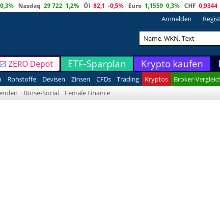
0,3%
Nasdaq
29 722
1,2%
Öl
82,1
-0,5%
Euro
1,1559
0,3%
CHF
0,9344
Anmelden
Regis
ETF-Sparplan
Krypto kaufen
ZERO Depot
n
Rohstoffe
Devisen
Zinsen
CFDs
Trading
Kryptos
Broker-Vergleic
denden
Börse-Social
Female Finance