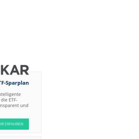
TF-Sparplan
ntelligente
die ETF-
ransparent und
HR ERFAHREN