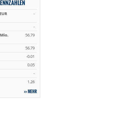
KENNZAHLEN
 EUR
-
-
Mio.
56.79
56.79
-0.01
0.05
-
1.26
MEHR