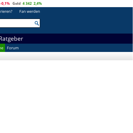
-0,1%
Gold
4 342
2,4%
trieren?
Fan werden
Ratgeber
he
Forum