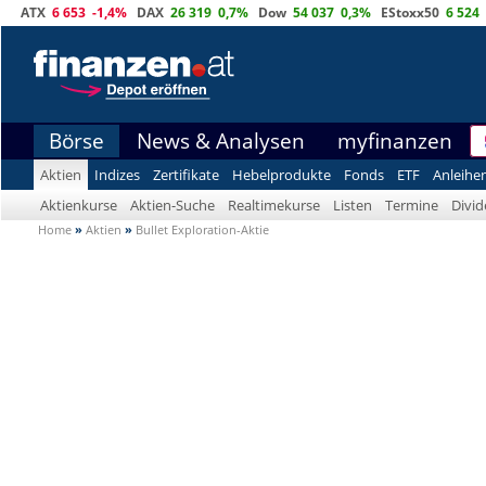
ATX
6 653
-1,4%
DAX
26 319
0,7%
Dow
54 037
0,3%
EStoxx50
6 524
Börse
News & Analysen
myfinanzen
Aktien
Indizes
Zertifikate
Hebelprodukte
Fonds
ETF
Anleihe
Aktienkurse
Aktien-Suche
Realtimekurse
Listen
Termine
Divi
Home
»
Aktien
»
Bullet Exploration-Aktie