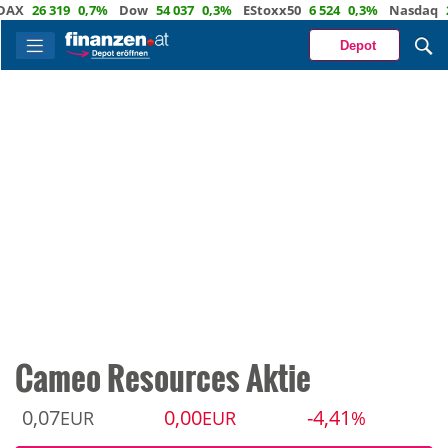
26 319
0,7%
Dow
54 037
0,3%
EStoxx50
6 524
0,3%
Nasdaq
29 7
Depot
Cameo Resources Aktie
0,07
0,00
-4,41
EUR
EUR
%