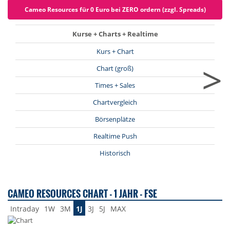
Cameo Resources für 0 Euro bei ZERO ordern (zzgl. Spreads)
Kurse + Charts + Realtime
Kurs + Chart
>
Chart (groß)
Times + Sales
Chartvergleich
Börsenplätze
Realtime Push
Historisch
CAMEO RESOURCES CHART - 1 JAHR - FSE
Intraday
1W
3M
1J
3J
5J
MAX