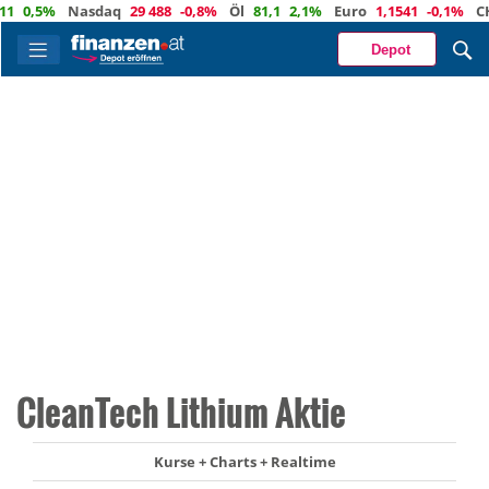
0,5%
Nasdaq
29 488
-0,8%
Öl
81,1
2,1%
Euro
1,1541
-0,1%
CHF
Depot
CleanTech Lithium Aktie
Kurse + Charts + Realtime