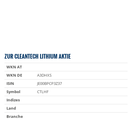
ZUR CLEANTECH LITHIUM AKTIE
WKN AT
WKN DE
A3DHXS
ISIN
JE00BPCP3Z37
Symbol
CTLHF
Indizes
Land
Branche