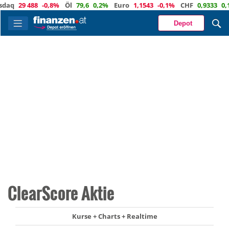
q
29 488
-0,8%
Öl
79,6
0,2%
Euro
1,1543
-0,1%
CHF
0,9333
0,1%
Depot
ClearScore Aktie
Kurse + Charts + Realtime