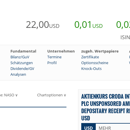
22,00
0,01
0,0
USD
USD
ISI
Fundamental
Unternehmen
zugeh. Wertpapiere
Bilanz/GuV
Termine
Zertifikate
Schätzungen
Profil
Optionsscheine
Dividende/GV
Knock-Outs
Analysen
se: NASO ∨
Chartoptionen ∨
AKTIENKURS CRODA IN
PLC UNSPONSORED AM
DEPOSITARY RECEIPT RE
USD
USD
MEHR