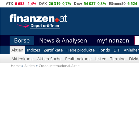
ATX
6 653
-1,4%
DAX
26 319
0,7%
Dow
54 037
0,3%
EStoxx50
6 524
Börse
News & Analysen
myfinanzen
Aktien
Indizes
Zertifikate
Hebelprodukte
Fonds
ETF
Anleihe
Aktienkurse
Aktien-Suche
Realtimekurse
Listen
Termine
Divi
Home
»
Aktien
»
Croda International-Aktie