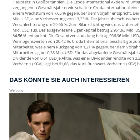
Hauptsitz in Großbritannien. Die Croda International Aktie wird unt
vergangenen Geschäftsjahr erwirtschaftete Croda International eine
einem Wachstum von 7,65 % gegenüber dem Vorjahr entspricht. Der B
Mio. USD, eine Verbesserung von 13,23 %. Der Jahresüberschuss betr
Verschlechterung um 59,66 %. Zum Bilanzstichtag wies das Unterne
Mio. USD aus. Das ausgewiesene Eigenkapital betrug 2.961,93 Mio. U
64,56 % entspricht. Die Gesamtverschuldung betrug 936,96 Mio. USD,
Vermögenswerten von 20,42 %. Croda International beschäftigte zu
Mitarbeiter, was einem Rückgang von 1,21 % gegenüber dem Vorjahr 
Mitarbeiter lag bei 0,38 Mio. USD. Für das abgelaufene Geschäftsjah
Dividende von 0,61 USD je Aktie, was einer Dividendenrendite von 3,
Verhältnis (KGV) liegt bei 61,88, das Kurs-Buchwert-Verhältnis (KBV) be