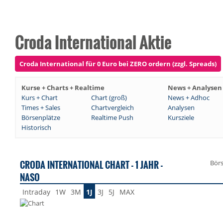
Croda International Aktie
Croda International für 0 Euro bei ZERO ordern (zzgl. Spreads)
Kurse + Charts + Realtime
News + Analysen
Kurs + Chart
Chart (groß)
News + Adhoc
Times + Sales
Chartvergleich
Analysen
Börsenplätze
Realtime Push
Kursziele
Historisch
CRODA INTERNATIONAL CHART - 1 JAHR -
Bör
NASO
Intraday
1W
3M
1J
3J
5J
MAX