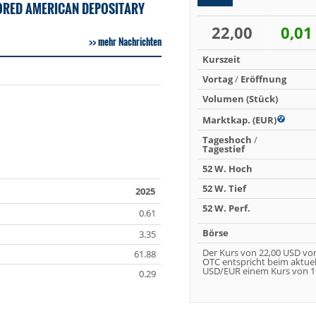
ORED AMERICAN DEPOSITARY
22,00
0,01
mehr Nachrichten
Kurszeit
Vortag
/
Eröffnung
Volumen (Stück)
Marktkap. (EUR)
Tageshoch
/
Tagestief
52 W. Hoch
52 W. Tief
2025
52 W. Perf.
0.61
Börse
3.35
Der Kurs von 22,00 USD vo
61.88
OTC entspricht beim aktue
USD/EUR einem Kurs von 19
0.29