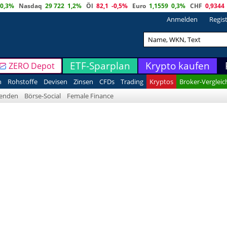
0,3%
Nasdaq
29 722
1,2%
Öl
82,1
-0,5%
Euro
1,1559
0,3%
CHF
0,9344
Anmelden
Regis
ETF-Sparplan
Krypto kaufen
ZERO Depot
n
Rohstoffe
Devisen
Zinsen
CFDs
Trading
Kryptos
Broker-Vergleic
denden
Börse-Social
Female Finance