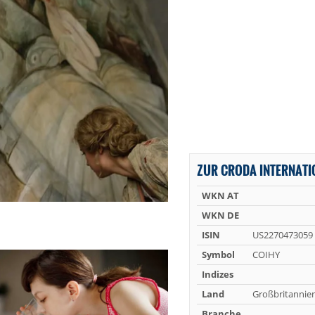
ZUR CRODA INTERNATI
WKN AT
WKN DE
ISIN
US2270473059
Symbol
COIHY
Indizes
Land
Großbritannie
Branche