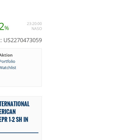
2
23:20:00
%
NASO
N: US2270473059
Aktion
Portfolio
Watchlist
TERNATIONAL
ERICAN
PR 1-2 SH IN