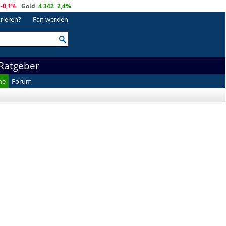
-0,1%
Gold
4 342
2,4%
trieren?
Fan werden
Ratgeber
he
Forum