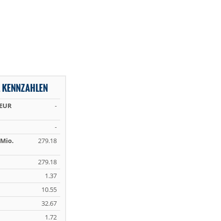
 KENNZAHLEN
 EUR
-
-
Mio.
279.18
279.18
1.37
10.55
32.67
1.72