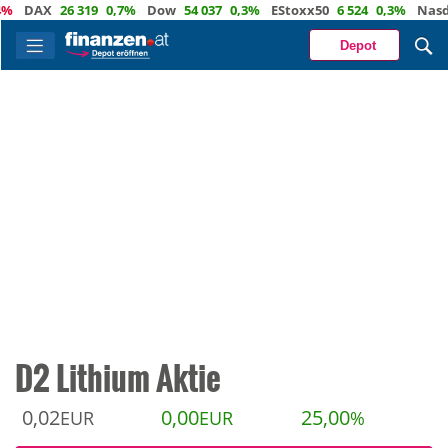
DAX
26 319
0,7%
Dow
54 037
0,3%
EStoxx50
6 524
0,3%
Nasdaq
Depot
D2 Lithium Aktie
0,02
0,00
25,00
EUR
EUR
%