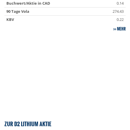
Buchwert/Aktie in CAD
0.14
90 Tage Vola
274.43
KBV
0.22
MEHR
ZUR D2 LITHIUM AKTIE