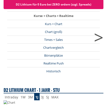
D2 Lithium für 0 Euro bei ZERO ordern (zzgl. Spreads)
Kurse + Charts + Realtime
Kurs + Chart
>
Chart (groß)
Times + Sales
Chartvergleich
Börsenplätze
Realtime Push
Historisch
D2 LITHIUM CHART - 1 JAHR - STU
Intraday
1W
3M
1J
3J
5J
MAX