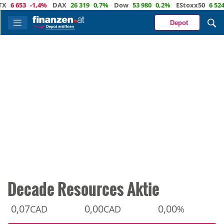
653
-1,4%
DAX
26 319
0,7%
Dow
53 980
0,2%
EStoxx50
6 524
0,3
Depot
Decade Resources Aktie
0,07
0,00
0,00
CAD
CAD
%