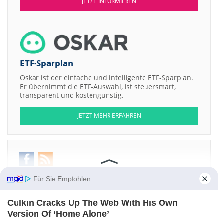
JETZT INFORMIEREN
ETF-Sparplan
Oskar ist der einfache und intelligente ETF-Sparplan.
Er übernimmt die ETF-Auswahl, ist steuersmart,
transparent und kostengünstig.
JETZT MEHR ERFAHREN
Aktien ATX
DAX
EuroStoxx 50
Dow Jones
NASDAQ 100
Nikkei 225
Für Sie Empfohlen
S&P 500
Weitere Aktien:
Culkin Cracks Up The Web With His Own
RSE Archive LLC Membership Interests Series - 85GPK 1985 Topps
Version Of ‘Home Alone’
Garbage Pail Kids
RSE Collection LLC Membership Interests Series -