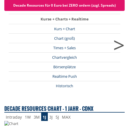
Decade Resources für 0 Euro bei ZERO ordern (zzgl. Spreads)
Kurse + Charts + Realtime
Kurs + Chart
>
Chart (groß)
Times + Sales
Chartvergleich
Börsenplätze
Realtime Push
Historisch
DECADE RESOURCES CHART - 1 JAHR - CDNX
Intraday
1W
3M
1J
3J
5J
MAX