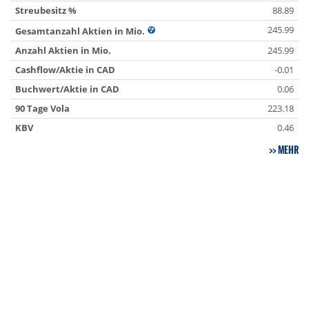
Streubesitz %
88.89
245.99
Gesamtanzahl Aktien in Mio.
Anzahl Aktien in Mio.
245.99
Cashflow/Aktie in CAD
-0.01
Buchwert/Aktie in CAD
0.06
90 Tage Vola
223.18
KBV
0.46
MEHR