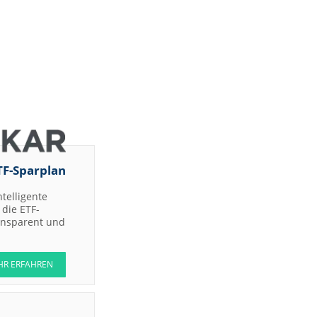
TF-Sparplan
ntelligente
die ETF-
ransparent und
HR ERFAHREN