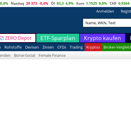
0,4%
Nasdaq
29 373
-0,4%
Öl
83,3
4,9%
Euro
1,1525
0,0%
CHF
0,9364
Anmelden
Regis
ETF-Sparplan
Krypto kaufen
ZERO Depot
n
Rohstoffe
Devisen
Zinsen
CFDs
Trading
Kryptos
Broker-Vergleic
denden
Börse-Social
Female Finance