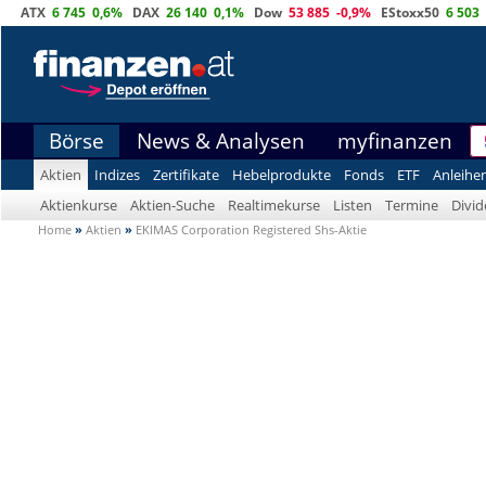
ATX
6 745
0,6%
DAX
26 140
0,1%
Dow
53 885
-0,9%
EStoxx50
6 503
Börse
News & Analysen
myfinanzen
Aktien
Indizes
Zertifikate
Hebelprodukte
Fonds
ETF
Anleihe
Aktienkurse
Aktien-Suche
Realtimekurse
Listen
Termine
Divi
Home
»
Aktien
»
EKIMAS Corporation Registered Shs-Aktie