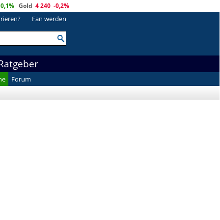
0,1%
Gold
4 240
-0,2%
trieren?
Fan werden
Ratgeber
he
Forum