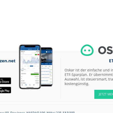
zen.net
E
Oskar ist der einfache und i
ETF-Sparplan. Er übernimmt 
Auswahl, ist steuersmart, t
kostengünstig.
JETZT ME
oxx 50
Dow Jones
NASDAQ 100
Nikkei 225
S&P 500