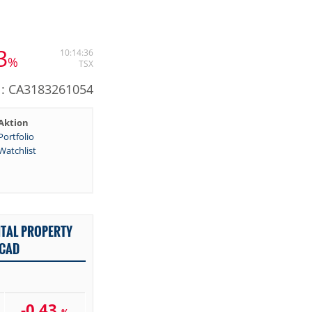
3
10:14:36
%
TSX
: CA3183261054
Aktion
Portfolio
Watchlist
ITAL PROPERTY
 CAD
-0,43