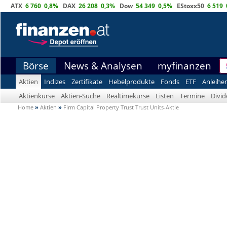
ATX
6 760
0,8%
DAX
26 208
0,3%
Dow
54 349
0,5%
EStoxx50
6 519
Börse
News & Analysen
myfinanzen
Aktien
Indizes
Zertifikate
Hebelprodukte
Fonds
ETF
Anleihe
Aktienkurse
Aktien-Suche
Realtimekurse
Listen
Termine
Divi
Home
»
Aktien
»
Firm Capital Property Trust Trust Units-Aktie