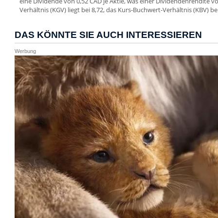
eine Dividende von 0,52 CAD je Aktie, was einer Dividendenrendite v
Verhältnis (KGV) liegt bei 8,72, das Kurs-Buchwert-Verhältnis (KBV) bei