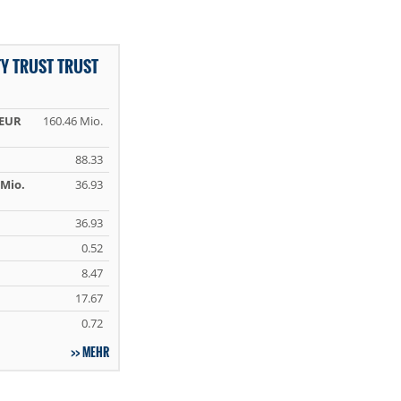
TY TRUST TRUST
 EUR
160.46 Mio.
88.33
Mio.
36.93
36.93
0.52
8.47
17.67
0.72
MEHR