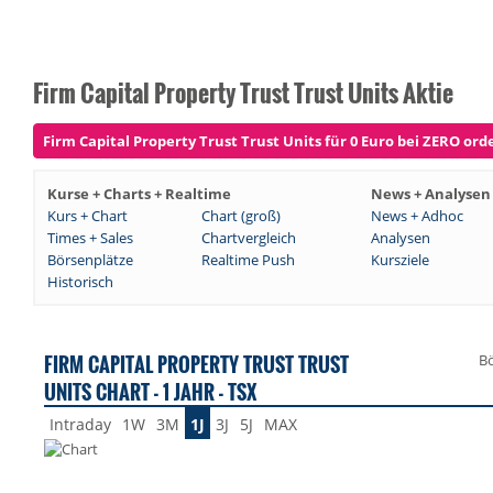
Firm Capital Property Trust Trust Units Aktie
Firm Capital Property Trust Trust Units für 0 Euro bei ZERO orde
Kurse + Charts + Realtime
News + Analysen
Kurs + Chart
Chart (groß)
News + Adhoc
Times + Sales
Chartvergleich
Analysen
Börsenplätze
Realtime Push
Kursziele
Historisch
FIRM CAPITAL PROPERTY TRUST TRUST
Bö
UNITS CHART - 1 JAHR - TSX
Intraday
1W
3M
1J
3J
5J
MAX