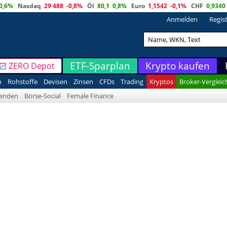
0,6%
Nasdaq
29 488
-0,8%
Öl
80,1
0,8%
Euro
1,1542
-0,1%
CHF
0,9340
Anmelden
Regis
ETF-Sparplan
Krypto kaufen
ZERO Depot
n
Rohstoffe
Devisen
Zinsen
CFDs
Trading
Kryptos
Broker-Vergleic
denden
Börse-Social
Female Finance