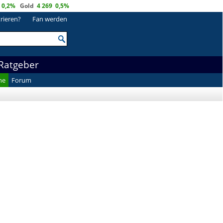
0,2%
Gold
4 269
0,5%
trieren?
Fan werden
Ratgeber
he
Forum