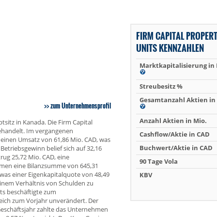
FIRM CAPITAL PROPER
UNITS KENNZAHLEN
Marktkapitalisierung in
Streubesitz %
Gesamtanzahl Aktien in 
zum Unternehmensprofil
Anzahl Aktien in Mio.
tsitz in Kanada. Die Firm Capital
gehandelt. Im vergangenen
Cashflow/Aktie in CAD
s einen Umsatz von 61,86 Mio. CAD, was
Buchwert/Aktie in CAD
triebsgewinn belief sich auf 32,16
rug 25,72 Mio. CAD, eine
90 Tage Vola
hmen eine Bilanzsumme von 645,31
 was einer Eigenkapitalquote von 48,49
KBV
einem Verhältnis von Schulden zu
ts beschäftigte zum
leich zum Vorjahr unverändert. Der
 Geschäftsjahr zahlte das Unternehmen