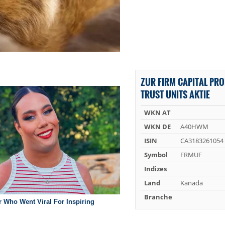
ZUR FIRM CAPITAL PR
TRUST UNITS AKTIE
WKN AT
WKN DE
A40HWM
ISIN
CA3183261054
Symbol
FRMUF
Indizes
Land
Kanada
Branche