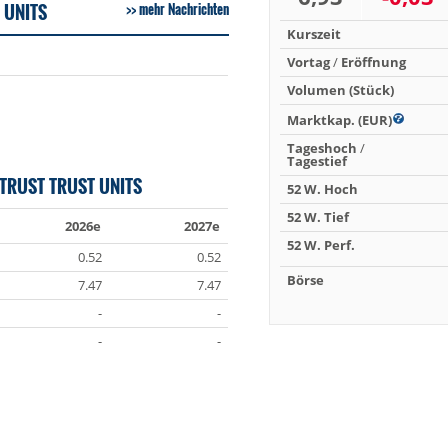
 UNITS
mehr Nachrichten
Kurszeit
Vortag
/
Eröffnung
Volumen (Stück)
Marktkap. (EUR)
Tageshoch
/
Tagestief
TRUST TRUST UNITS
52 W. Hoch
52 W. Tief
2026e
2027e
52 W. Perf.
0.52
0.52
Börse
7.47
7.47
-
-
-
-