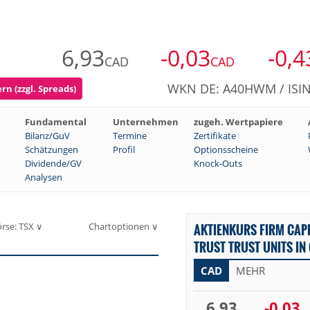
6,93
-0,03
-0,4
CAD
CAD
WKN DE: A40HWM / ISIN
rn (zzgl. Spreads)
Fundamental
Unternehmen
zugeh. Wertpapiere
Bilanz/GuV
Termine
Zertifikate
Schätzungen
Profil
Optionsscheine
Dividende/GV
Knock-Outs
Analysen
rse: TSX ∨
Chartoptionen ∨
AKTIENKURS FIRM CAP
TRUST TRUST UNITS IN
CAD
MEHR
6,93
-0,03