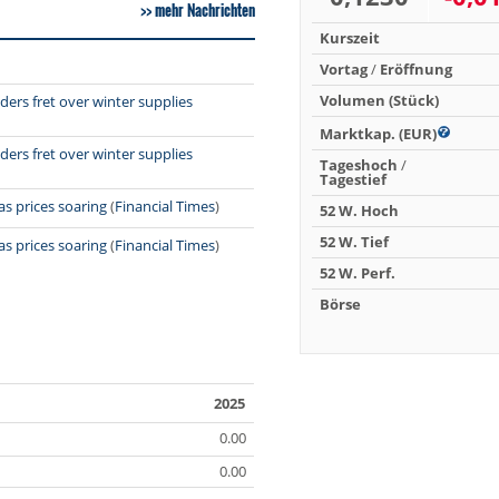
mehr Nachrichten
Kurszeit
Vortag
/
Eröffnung
Volumen (Stück)
ders fret over winter supplies
Marktkap. (EUR)
ders fret over winter supplies
Tageshoch
/
Tagestief
as prices soaring
(
Financial Times
)
52 W. Hoch
52 W. Tief
as prices soaring
(
Financial Times
)
52 W. Perf.
Börse
2025
0.00
0.00