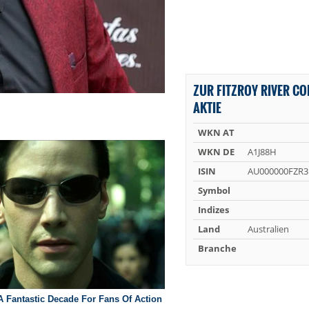
ZUR FITZROY RIVER C
AKTIE
WKN AT
WKN DE
A1J88H
ISIN
AU000000FZR3
Symbol
Indizes
Land
Australien
Branche