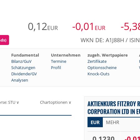
0,12
-0,01
-5,3
EUR
EUR
WKN DE: A1J88H / ISI
ads)
Fundamental
Unternehmen
zugeh. Wertpapiere
Bilanz/GuV
Termine
Zertifikate
Schätzungen
Profil
Optionsscheine
Dividende/GV
Knock-Outs
Analysen
rse: STU ∨
Chartoptionen ∨
AKTIENKURS FITZROY R
CORPORATION LTD IN E
EUR
MEHR
0,1230
-0,0