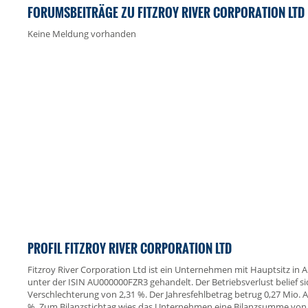
FORUMSBEITRÄGE ZU FITZROY RIVER CORPORATION LTD
Keine Meldung vorhanden
PROFIL FITZROY RIVER CORPORATION LTD
Fitzroy River Corporation Ltd ist ein Unternehmen mit Hauptsitz in Aus
unter der ISIN AU000000FZR3 gehandelt. Der Betriebsverlust belief si
Verschlechterung von 2,31 %. Der Jahresfehlbetrag betrug 0,27 Mio.
%. Zum Bilanzstichtag wies das Unternehmen eine Bilanzsumme von 