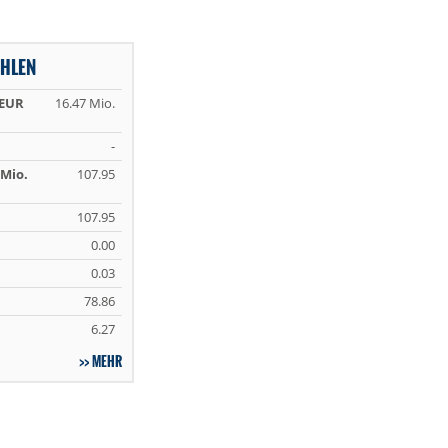
AHLEN
 EUR
16.47 Mio.
-
Mio.
107.95
107.95
0.00
0.03
78.86
6.27
MEHR