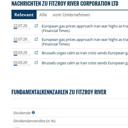
NACHRICHTEN ZU FITZROY RIVER CORPORATION LTD
Relevant
Alle
vom Unternehmen
22.07.26
European gas prices approach Iran war highs as tra
(
Financial Times
)
22.07.26
European gas prices approach Iran war highs as tra
(
Financial Times
)
03.03.26
Brussels urges calm as Iran crisis sends European g
03.03.26
Brussels urges calm as Iran crisis sends European g
FUNDAMENTALKENNZAHLEN ZU FITZROY RIVER
Dividende
Dividendenrendite (in %)