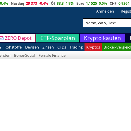
0,4%
Nasdaq
29 373
-0,4%
Öl
83,3
4,9%
Euro
1,1525
0,0%
CHF
0,9364
Anmelden
Regis
ETF-Sparplan
Krypto kaufen
ZERO Depot
n
Rohstoffe
Devisen
Zinsen
CFDs
Trading
Kryptos
Broker-Vergleic
denden
Börse-Social
Female Finance