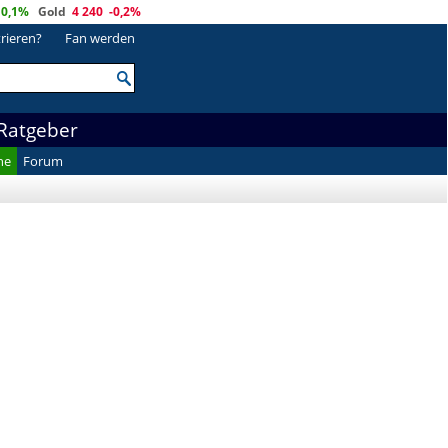
0,1%
Gold
4 240
-0,2%
trieren?
Fan werden
Ratgeber
he
Forum