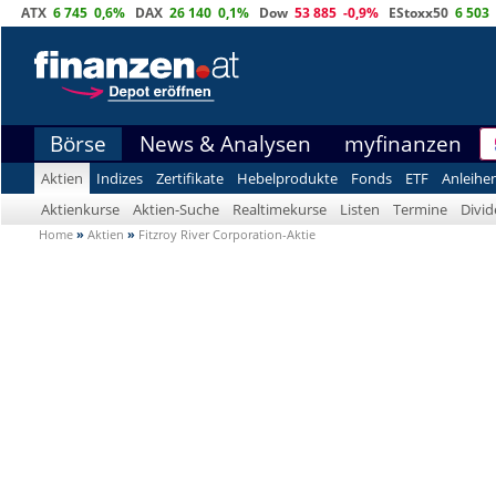
ATX
6 745
0,6%
DAX
26 140
0,1%
Dow
53 885
-0,9%
EStoxx50
6 503
Börse
News & Analysen
myfinanzen
Aktien
Indizes
Zertifikate
Hebelprodukte
Fonds
ETF
Anleihe
Aktienkurse
Aktien-Suche
Realtimekurse
Listen
Termine
Divi
Home
»
Aktien
»
Fitzroy River Corporation-Aktie