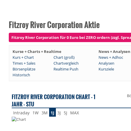
Fitzroy River Corporation Aktie
Fitzroy River Corporation für 0 Euro bei ZERO ordern (zzgl. Spre
Kurse + Charts + Realtime
News + Analysen
Kurs + Chart
Chart (groß)
News + Adhoc
Times + Sales
Chartvergleich
Analysen
Börsenplätze
Realtime Push
Kursziele
Historisch
FITZROY RIVER CORPORATION CHART - 1
Bö
JAHR - STU
Intraday
1W
3M
1J
3J
5J
MAX