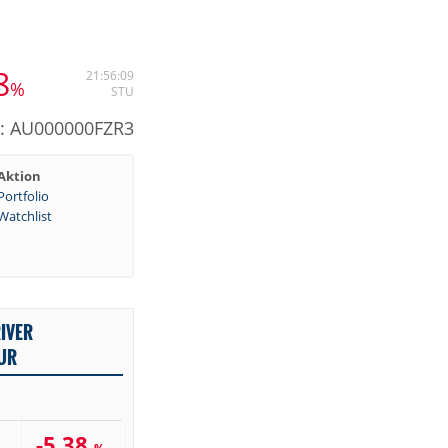
8
21:56:09
%
STU
N: AU000000FZR3
Aktion
Portfolio
Watchlist
IVER
UR
1
-5,38