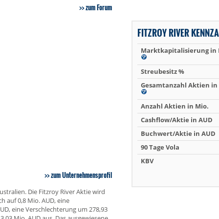
zum Forum
FITZROY RIVER KENNZ
Marktkapitalisierung in
Streubesitz %
Gesamtanzahl Aktien in 
Anzahl Aktien in Mio.
Cashflow/Aktie in AUD
Buchwert/Aktie in AUD
90 Tage Vola
KBV
zum Unternehmensprofil
tralien. Die Fitzroy River Aktie wird
ch auf 0,8 Mio. AUD, eine
 AUD, eine Verschlechterung um 278,93
3,03 Mio. AUD aus. Das ausgewiesene