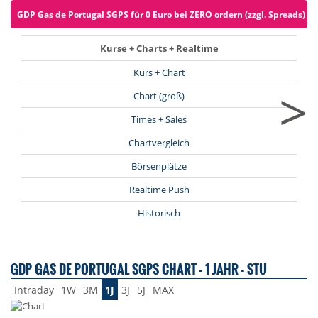
GDP Gas de Portugal SGPS für 0 Euro bei ZERO ordern (zzgl. Spreads)
Kurse + Charts + Realtime
Kurs + Chart
>
Chart (groß)
Times + Sales
Chartvergleich
Börsenplätze
Realtime Push
Historisch
GDP GAS DE PORTUGAL SGPS CHART - 1 JAHR - STU
Intraday
1W
3M
1J
3J
5J
MAX