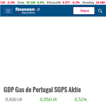
-0,3%
Dow
54 349
0,5%
EStoxx50
6 477
-0,2%
Nasdaq
29 488
-0,8
Depot
GDP Gas de Portugal SGPS Aktie
9,60
0,05
0,52
EUR
EUR
%