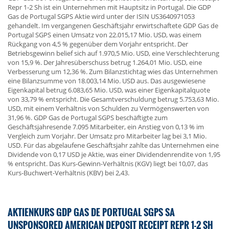
Repr 1-2 Sh ist ein Unternehmen mit Hauptsitz in Portugal. Die GDP
Gas de Portugal SGPS Aktie wird unter der ISIN US3640971053
gehandelt. Im vergangenen Geschäftsjahr erwirtschaftete GDP Gas de
Portugal SGPS einen Umsatz von 22.015,17 Mio. USD, was einem
Rückgang von 4,5 % gegenüber dem Vorjahr entspricht. Der
Betriebsgewinn belief sich auf 1.970,5 Mio. USD, eine Verschlechterung
von 15,9 %. Der Jahresüberschuss betrug 1.264,01 Mio. USD, eine
Verbesserung um 12,36 %. Zum Bilanzstichtag wies das Unternehmen
eine Bilanzsumme von 18.003,14 Mio. USD aus. Das ausgewiesene
Eigenkapital betrug 6.083,65 Mio. USD, was einer Eigenkapitalquote
von 33,79 % entspricht. Die Gesamtverschuldung betrug 5.753,63 Mio.
USD, mit einem Verhältnis von Schulden zu Vermögenswerten von
31,96 %. GDP Gas de Portugal SGPS beschäftigte zum
Geschäftsjahresende 7.095 Mitarbeiter, ein Anstieg von 0,13 % im
Vergleich zum Vorjahr. Der Umsatz pro Mitarbeiter lag bei 3,1 Mio.
USD. Für das abgelaufene Geschäftsjahr zahlte das Unternehmen eine
Dividende von 0,17 USD je Aktie, was einer Dividendenrendite von 1,95
% entspricht. Das Kurs-Gewinn-Verhältnis (KGV) liegt bei 10,07, das
Kurs-Buchwert-Verhältnis (KBV) bei 2,43.
AKTIENKURS GDP GAS DE PORTUGAL SGPS SA
UNSPONSORED AMERICAN DEPOSIT RECEIPT REPR 1-2 SH