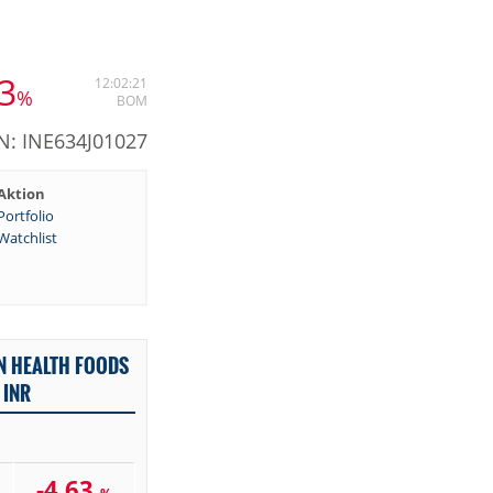
63
12:02:21
%
BOM
IN: INE634J01027
Aktion
Portfolio
Watchlist
N HEALTH FOODS
 INR
-4,63