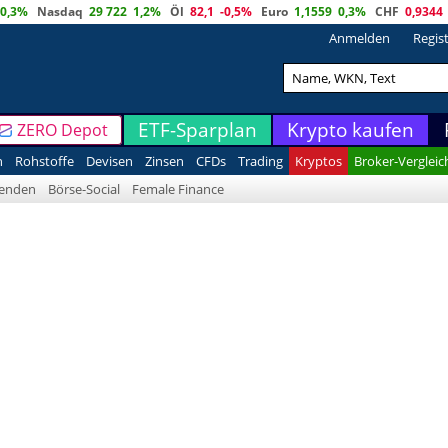
0,3%
Nasdaq
29 722
1,2%
Öl
82,1
-0,5%
Euro
1,1559
0,3%
CHF
0,9344
Anmelden
Regis
ETF-Sparplan
Krypto kaufen
ZERO Depot
n
Rohstoffe
Devisen
Zinsen
CFDs
Trading
Kryptos
Broker-Vergleic
denden
Börse-Social
Female Finance