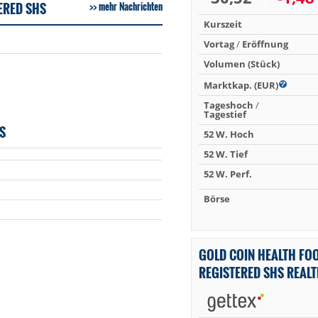
ERED SHS
mehr Nachrichten
Kurszeit
Vortag
/
Eröffnung
Volumen (Stück)
Marktkap. (EUR)
Tageshoch
/
Tagestief
S
52 W. Hoch
52 W. Tief
52 W. Perf.
Börse
GOLD COIN HEALTH FOO
REGISTERED SHS REAL