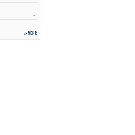
-
-
-
MEHR