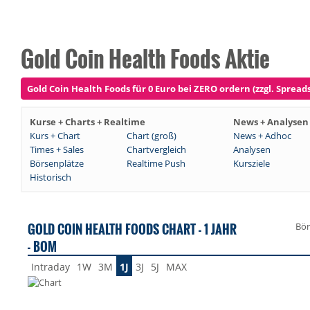
Gold Coin Health Foods Aktie
Gold Coin Health Foods für 0 Euro bei ZERO ordern (zzgl. Spreads
Kurse + Charts + Realtime
News + Analysen
Kurs + Chart
Chart (groß)
News + Adhoc
Times + Sales
Chartvergleich
Analysen
Börsenplätze
Realtime Push
Kursziele
Historisch
GOLD COIN HEALTH FOODS CHART - 1 JAHR
Bör
- BOM
Intraday
1W
3M
1J
3J
5J
MAX