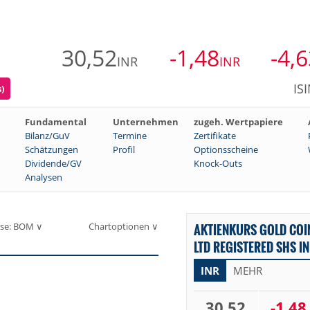
30,52
-1,48
-4,
INR
INR
IS
)
Fundamental
Unternehmen
zugeh. Wertpapiere
Bilanz/GuV
Termine
Zertifikate
Schätzungen
Profil
Optionsscheine
Dividende/GV
Knock-Outs
Analysen
se: BOM ∨
Chartoptionen ∨
AKTIENKURS GOLD COI
LTD REGISTERED SHS IN
INR
MEHR
30,52
-1,48