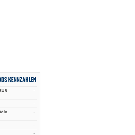
ODS KENNZAHLEN
 EUR
-
-
Mio.
-
-
-