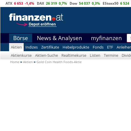
ATX
6 653
-1,4%
DAX
26 319
0,7%
Dow
54 037
0,3%
EStoxx50
6 524
Börse
News & Analysen
myfinanzen
Aktien
Indizes
Zertifikate
Hebelprodukte
Fonds
ETF
Anleihe
Aktienkurse
Aktien-Suche
Realtimekurse
Listen
Termine
Divi
Home
»
Aktien
»
Gold Coin Health Foods-Aktie