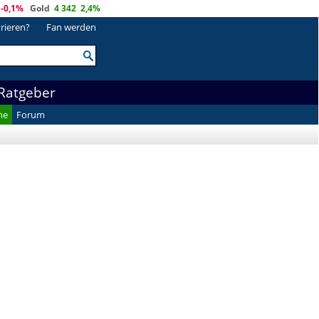
-0,1%
Gold
4 342
2,4%
trieren?
Fan werden
Ratgeber
he
Forum