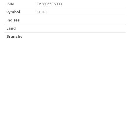
ISIN
CA38065C6009
Symbol
GFTRF
Indizes
Land
Branche