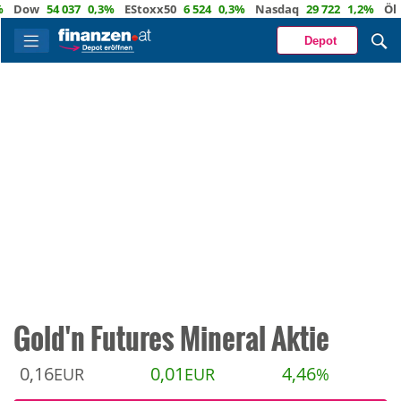
ow
54 037
0,3%
EStoxx50
6 524
0,3%
Nasdaq
29 722
1,2%
Öl
82,1
Depot
Gold'n Futures Mineral Aktie
0,16
0,01
4,46
EUR
EUR
%