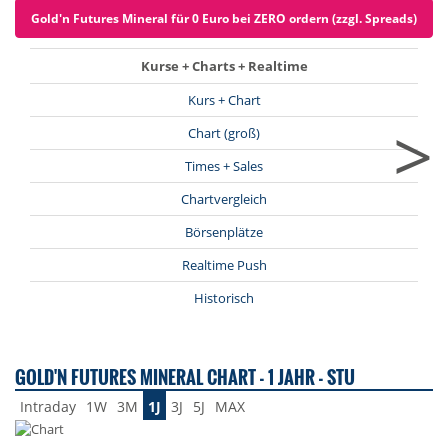
Gold'n Futures Mineral für 0 Euro bei ZERO ordern (zzgl. Spreads)
Kurse + Charts + Realtime
Kurs + Chart
>
Chart (groß)
Times + Sales
Chartvergleich
Börsenplätze
Realtime Push
Historisch
GOLD'N FUTURES MINERAL CHART - 1 JAHR - STU
Intraday
1W
3M
1J
3J
5J
MAX