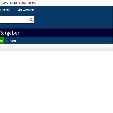
0,4%
Gold
4 242
-0,1%
trieren?
Fan werden
Ratgeber
he
Forum