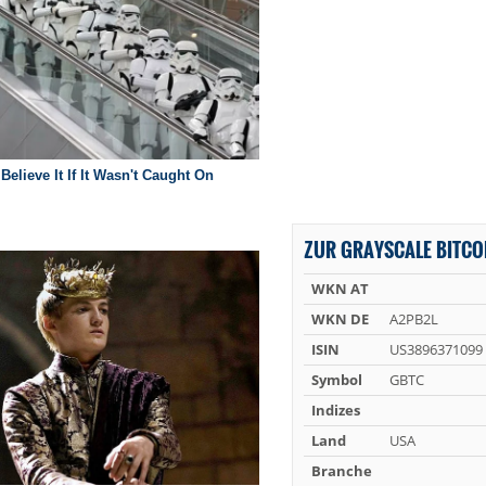
ZUR GRAYSCALE BITCOI
WKN AT
WKN DE
A2PB2L
ISIN
US3896371099
Symbol
GBTC
Indizes
Land
USA
Branche