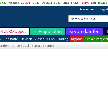
0,4%
Nasdaq
29 396
-0,3%
Öl
82,4
3,7%
Euro
1,1521
-0,3%
CHF
0,9363
Anmelden
Regis
ETF-Sparplan
Krypto kaufen
ZERO Depot
n
Rohstoffe
Devisen
Zinsen
CFDs
Trading
Kryptos
Broker-Vergleic
denden
Börse-Social
Female Finance