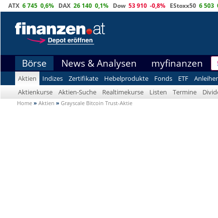
ATX
6 745
0,6%
DAX
26 140
0,1%
Dow
53 910
-0,8%
EStoxx50
6 503
Börse
News & Analysen
myfinanzen
Aktien
Indizes
Zertifikate
Hebelprodukte
Fonds
ETF
Anleihe
Aktienkurse
Aktien-Suche
Realtimekurse
Listen
Termine
Divi
Home
»
Aktien
»
Grayscale Bitcoin Trust-Aktie