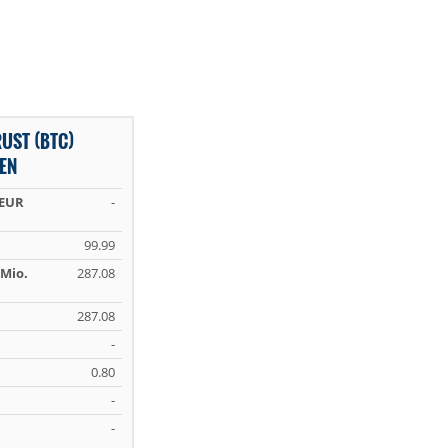
UST (BTC)
EN
 EUR
-
99.99
Mio.
287.08
287.08
-
0.80
-
-