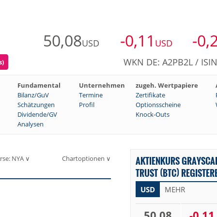
50,08
-0,11
-0,
USD
USD
WKN DE: A2PB2L / ISI
s)
Fundamental
Unternehmen
zugeh. Wertpapiere
Bilanz/GuV
Termine
Zertifikate
Schätzungen
Profil
Optionsscheine
Dividende/GV
Knock-Outs
Analysen
rse: NYA ∨
Chartoptionen ∨
AKTIENKURS GRAYSCAL
TRUST (BTC) REGISTER
USD
MEHR
50,08
-0,11