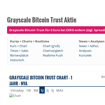
Grayscale Bitcoin Trust Aktie
Grayscale Bitcoin Trust für 0 Euro bei ZERO ordern (zzgl. Spread
Kurse + Charts + Realtime
News + Analysen
Kurs + Chart
Chart (groß)
News + Adhoc
Times + Sales
Chartvergleich
Analysen
Börsenplätze
Realtime Push
Kursziele
Historisch
GRAYSCALE BITCOIN TRUST CHART - 1
Bö
JAHR - NYA
Intraday
1W
3M
1J
3J
5J
MAX