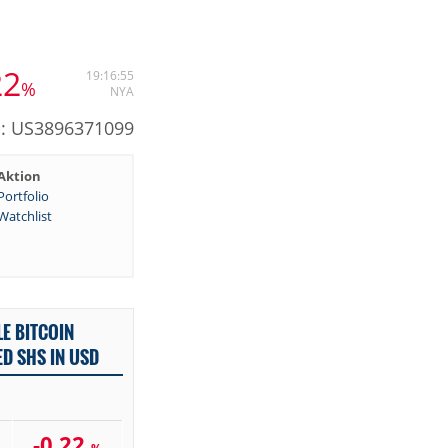
22
19:16:55
%
NYA
N: US3896371099
Aktion
Portfolio
Watchlist
E BITCOIN
ED SHS IN USD
-0,22