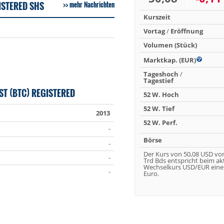
ISTERED SHS
mehr Nachrichten
Kurszeit
Vortag
/
Eröffnung
Volumen (Stück)
Marktkap. (EUR)
Tageshoch
/
Tagestief
T (BTC) REGISTERED
52 W. Hoch
52 W. Tief
2013
52 W. Perf.
-
Börse
-
Der Kurs von 50,08 USD vo
-
Trd Bds entspricht beim ak
Wechselkurs USD/EUR eine
-
Euro.