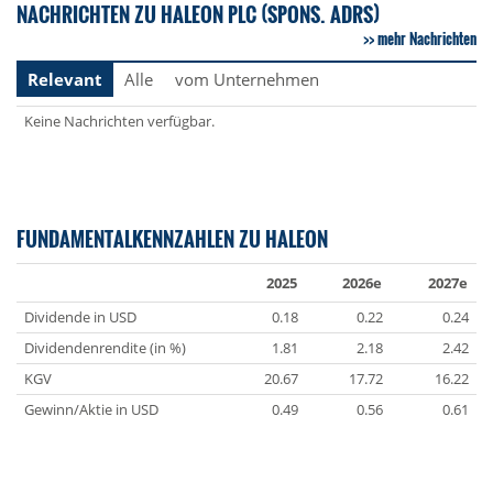
NACHRICHTEN ZU HALEON PLC (SPONS. ADRS)
mehr Nachrichten
Relevant
Alle
vom Unternehmen
Keine Nachrichten verfügbar.
FUNDAMENTALKENNZAHLEN ZU HALEON
2025
2026e
2027e
Dividende in USD
0.18
0.22
0.24
Dividendenrendite (in %)
1.81
2.18
2.42
KGV
20.67
17.72
16.22
Gewinn/Aktie in USD
0.49
0.56
0.61