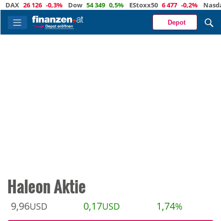
X
26 126
-0,3%
Dow
54 349
0,5%
EStoxx50
6 477
-0,2%
Nasdaq
29
Depot
Haleon Aktie
9,96
0,17
1,74
USD
USD
%