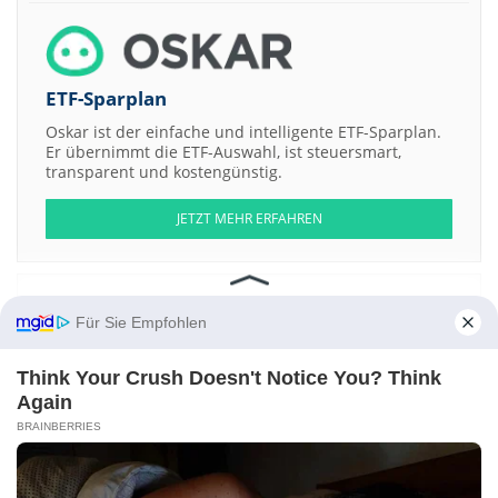
ETF-Sparplan
Oskar ist der einfache und intelligente ETF-Sparplan.
Er übernimmt die ETF-Auswahl, ist steuersmart,
transparent und kostengünstig.
JETZT MEHR ERFAHREN
Für Sie Empfohlen
Aktien ATX
DAX
EuroStoxx 50
Dow Jones
NASDAQ 100
Nikkei 225
S&P 500
Think Your Crush Doesn't Notice You? Think
Again
Weitere Aktien:
BRAINBERRIES
Investcorp India Acquisition Corporation Registered Shs
RSE Archive
LLC Membership Interests Series - 1978 Star wars Jawa Action
RSE
Archive LLC Membership Interests Series - 85Jordan2 1985 Jordan
Glassbox
Petro Viking Energy