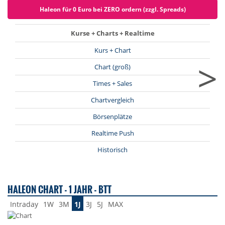
Haleon für 0 Euro bei ZERO ordern (zzgl. Spreads)
Kurse + Charts + Realtime
Kurs + Chart
>
Chart (groß)
Times + Sales
Chartvergleich
Börsenplätze
Realtime Push
Historisch
HALEON CHART - 1 JAHR - BTT
Intraday
1W
3M
1J
3J
5J
MAX