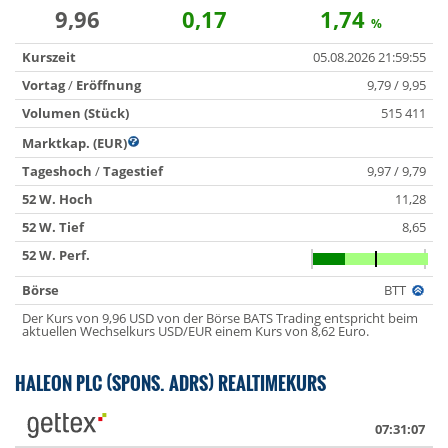
9,96
0,17
1,74
%
Kurszeit
05.08.2026 21:59:55
Vortag
/
Eröffnung
9,79 / 9,95
Volumen (Stück)
515 411
Marktkap. (EUR)
Tageshoch
/
Tagestief
9,97 / 9,79
52 W. Hoch
11,28
52 W. Tief
8,65
52 W. Perf.
Börse
BTT
Der Kurs von 9,96 USD von der Börse BATS Trading entspricht beim
aktuellen Wechselkurs USD/EUR einem Kurs von 8,62 Euro.
HALEON PLC (SPONS. ADRS) REALTIMEKURS
07:31:07