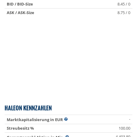
BID / BID-Size
8.45 / 0
ASK / ASK-Size
8.75 / 0
HALEON KENNZAHLEN
-
Marktkapitalisierung in EUR
Streubesitz %
100.00
4 403.80