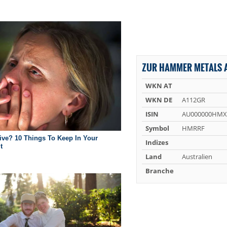
ZUR HAMMER METALS A
WKN AT
WKN DE
A112GR
ISIN
AU000000HMX
Symbol
HMRRF
Indizes
Land
Australien
Branche