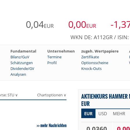
0,04
0,00
-1,3
EUR
EUR
WKN DE: A112GR / ISIN
Fundamental
Unternehmen
zugeh. Wertpapiere
Bilanz/GuV
Termine
Zertifikate
Schätzungen
Profil
Optionsscheine
Dividende/GV
Knock-Outs
Analysen
rse: STU ∨
Chartoptionen ∨
AKTIENKURS HAMMER M
EUR
EUR
USD
MEHR
mehr Nachrichten
0,0360
0,00