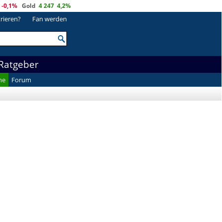
-0,1%
Gold
4 247
4,2%
trieren?
Fan werden
Ratgeber
he
Forum