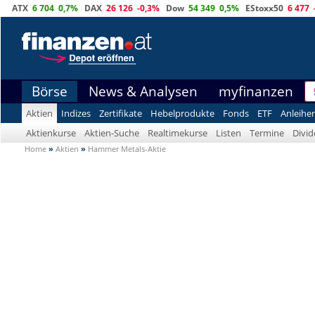
ATX
6 704
0,7%
DAX
26 126
-0,3%
Dow
54 349
0,5%
EStoxx50
6 477
Börse
News & Analysen
myfinanzen
Aktien
Indizes
Zertifikate
Hebelprodukte
Fonds
ETF
Anleihe
Aktienkurse
Aktien-Suche
Realtimekurse
Listen
Termine
Divi
Home
»
Aktien
»
Hammer Metals-Aktie