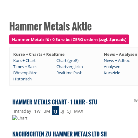
Hammer Metals Aktie
Hammer Metals für 0 Euro bei ZERO ordern (zzgl. Spreads)
Kurse + Charts + Realtime
News + Analysen
Kurs + Chart
Chart (groß)
News + Adhoc
Times + Sales
Chartvergleich
Analysen
Börsenplätze
Realtime Push
Kursziele
Historisch
HAMMER METALS CHART - 1 JAHR - STU
Bö
Intraday
1W
3M
1J
3J
5J
MAX
NACHRICHTEN ZU HAMMER METALS LTD SH