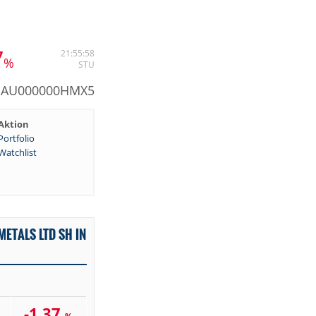
7
21:55:58
%
STU
: AU000000HMX5
Aktion
Portfolio
Watchlist
ETALS LTD SH IN
-1,37