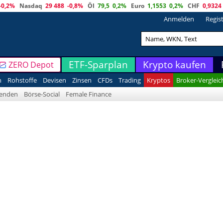
-0,2%
Nasdaq
29 488
-0,8%
Öl
79,5
0,2%
Euro
1,1553
0,2%
CHF
0,9324
Anmelden
Regis
ETF-Sparplan
Krypto kaufen
ZERO Depot
n
Rohstoffe
Devisen
Zinsen
CFDs
Trading
Kryptos
Broker-Vergleic
denden
Börse-Social
Female Finance