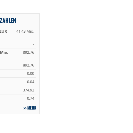
ZAHLEN
 EUR
41.43 Mio.
-
Mio.
892.76
892.76
0.00
0.04
374.92
0.74
MEHR