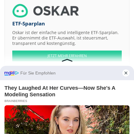
ETF-Sparplan
Oskar ist der einfache und intelligente ETF-Sparplan.
Er übernimmt die ETF-Auswahl, ist steuersmart,
transparent und kostengünstig.
JETZT MEHR ERFAHREN
Für Sie Empfohlen
They Laughed At Her Curves—Now She's A
Aktien ATX
DAX
EuroStoxx 50
Dow Jones
NASDAQ 100
Nikkei 225
Modeling Sensation
S&P 500
BRAINBERRIES
Weitere Aktien:
Ares Acquisition a
Stablecoin a
Atharva Poly-Plast
HELIOS SOLAR
Viking Acquisition a
Kontakt
-
Impressum
-
Werbung
-
Barrierefreiheit