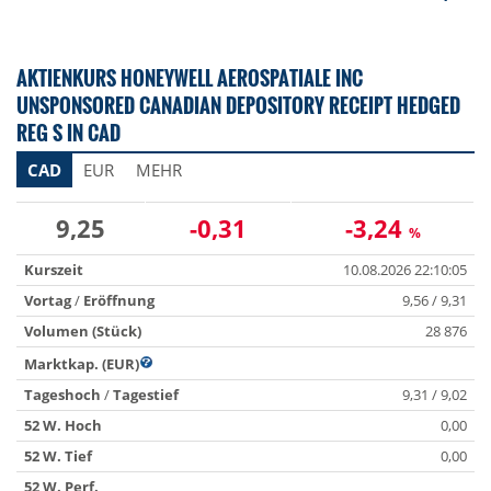
AKTIENKURS HONEYWELL AEROSPATIALE INC
UNSPONSORED CANADIAN DEPOSITORY RECEIPT HEDGED
REG S IN CAD
CAD
EUR
MEHR
9,25
-0,31
-3,24
%
Kurszeit
10.08.2026 22:10:05
Vortag
/
Eröffnung
9,56 / 9,31
Volumen (Stück)
28 876
Marktkap. (EUR)
Tageshoch
/
Tagestief
9,31 / 9,02
52 W. Hoch
0,00
52 W. Tief
0,00
52 W. Perf.