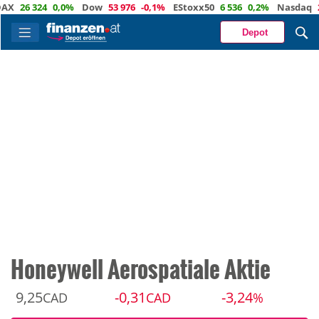
26 324
0,0%
Dow
53 976
-0,1%
EStoxx50
6 536
0,2%
Nasdaq
29 62
Depot
Honeywell Aerospatiale Aktie
9,25
-0,31
-3,24
CAD
CAD
%