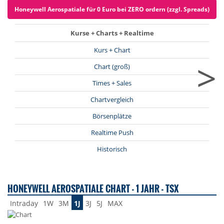
Honeywell Aerospatiale für 0 Euro bei ZERO ordern (zzgl. Spreads)
Kurse + Charts + Realtime
Kurs + Chart
>
Chart (groß)
Times + Sales
Chartvergleich
Börsenplätze
Realtime Push
Historisch
HONEYWELL AEROSPATIALE CHART - 1 JAHR - TSX
Intraday
1W
3M
1J
3J
5J
MAX