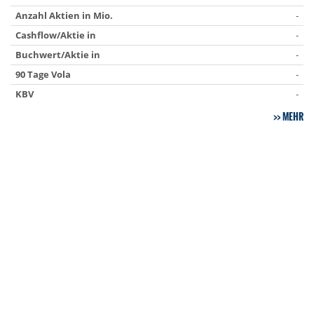
Anzahl Aktien in Mio.
-
Cashflow/Aktie in
-
Buchwert/Aktie in
-
90 Tage Vola
-
KBV
-
MEHR