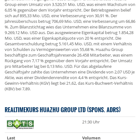
Group einen Umsatz von 3.520,51 Mio. USD, was einem Wachstum von
6,05 % gegenüber dem Vorjahr entspricht. Der Betriebsgewinn belief
sich auf 895,33 Mio. USD, eine Verbesserung von 30,91 %. Der
Jahresüberschuss betrug 706,69 Mio. USD, eine Verbesserung um 66,86
%. Zum Bilanzstichtag wies das Unternehmen eine Bilanzsumme von
9.269,12 Mio. USD aus. Das ausgewiesene Eigenkapital betrug 1.854,28
Mio. USD, was einer Eigenkapitalquote von 20 % entspricht. Die
Gesamtverschuldung betrug 5.161,45 Mio. USD, mit einem Verhältnis
von Schulden zu Vermögenswerten von 55,68 %. Huazhu Group
beschäftigte zum Geschäftsjahresende 26.458 Mitarbeiter, was einem
Rückgang von 7,17 % gegenüber dem Vorjahr entspricht. Der Umsatz
pro Mitarbeiter lag bei 0,13 Mio. USD. Für das abgelaufene
Geschäftsjahr zahlte das Unternehmen eine Dividende von 2,07 USD je
Aktie, was einer Dividendenrendite von 4,4 % entspricht. Das Kurs-
Gewinn-Verhältnis (KGV) liegt bei 21,62, das Kurs-Buchwert-Verhältnis
(KBV) bei 7,89.
REALTIMEKURS HUAZHU GROUP LTD (SPONS. ADRS)
21:30 Uhr
Last
Volumen