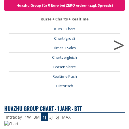
Huazhu Group für 0 Euro bei ZERO ordern (zzgl. Spreads)
Kurse + Charts + Realtime
Kurs + Chart
>
Chart (groß)
Times + Sales
Chartvergleich
Börsenplätze
Realtime Push
Historisch
HUAZHU GROUP CHART - 1 JAHR - BTT
Intraday
1W
3M
1J
3J
5J
MAX