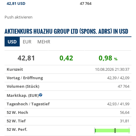
42,81
USD
47 764
Push aktivieren
AKTIENKURS HUAZHU GROUP LTD (SPONS. ADRS) IN USD
USD
EUR
MEHR
42,81
0,42
0,98
%
Kurszeit
10.08.2026 21:30:37
Vortag
/
Eröffnung
42,39 / 42,09
Volumen (Stück)
47 764
Marktkap. (EUR)
Tageshoch
/
Tagestief
42,93 / 41,99
52 W. Hoch
56,64
52 W. Tief
31,81
52 W. Perf.