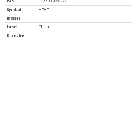
ISIN
US44332N1063
Symbol
HTHT
Indizes
Land
China
Branche