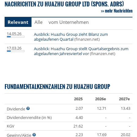
NACHRICHTEN ZU HUAZHU GROUP LTD (SPONS. ADRS)
mehr Nachrichten
Relevant
Alle
vom Unternehmen
14.05.26
Ausblick: Huazhu Group zieht Bilanz zum
abgelaufenen Quartal
(finanzen.net)
17.03.26
Ausblick: Huazhu Group stellt Quartalsergebnis zum
abgelaufenen Jahresviertel vor
(finanzen.net)
FUNDAMENTALKENNZAHLEN ZU HUAZHU GROUP
2025
2026e
2027e
2.07
12.71
13.43
Dividende
Dividendenrendite (in %)
4.40
-
-
KGV
21.62
-
-
2.23
17.69
20.02
Gewinn/Aktie