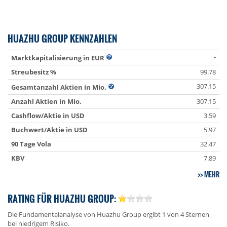
HUAZHU GROUP KENNZAHLEN
-
Marktkapitalisierung in EUR
Streubesitz %
99.78
307.15
Gesamtanzahl Aktien in Mio.
Anzahl Aktien in Mio.
307.15
Cashflow/Aktie in USD
3.59
Buchwert/Aktie in USD
5.97
90 Tage Vola
32.47
KBV
7.89
MEHR
RATING FÜR HUAZHU GROUP:
Die Fundamentalanalyse von Huazhu Group ergibt 1 von 4 Sternen
bei niedrigem Risiko.