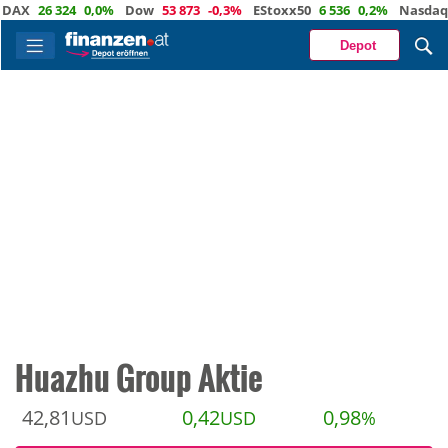
26 324
0,0%
Dow
53 873
-0,3%
EStoxx50
6 536
0,2%
Nasdaq
29 6
Depot
Huazhu Group Aktie
42,81
0,42
0,98
USD
USD
%