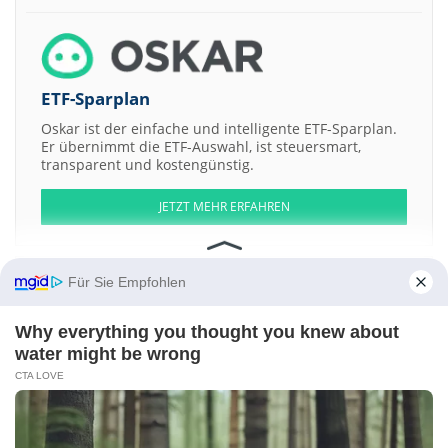
ETF-Sparplan
Oskar ist der einfache und intelligente ETF-Sparplan.
Er übernimmt die ETF-Auswahl, ist steuersmart,
transparent und kostengünstig.
JETZT MEHR ERFAHREN
Für Sie Empfohlen
Aktien ATX
DAX
EuroStoxx 50
Dow Jones
NASDAQ 100
Nikkei 225
Why everything you thought you knew about
S&P 500
water might be wrong
CTA LOVE
Weitere Aktien:
Montero Mining and Exploration
The Toronto-Dominion Bank Non-
Cum Conv Red Rate Reset
JEIL PHARMACEUTICAL
Berry Petroleum
Pyrolyx