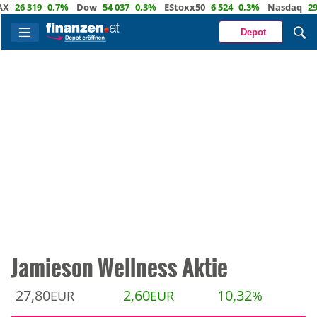
 319
0,7%
Dow
54 037
0,3%
EStoxx50
6 524
0,3%
Nasdaq
29 722
Depot
Jamieson Wellness Aktie
27,80
2,60
10,32
EUR
EUR
%