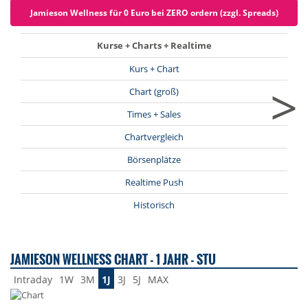
Jamieson Wellness für 0 Euro bei ZERO ordern (zzgl. Spreads)
Kurse + Charts + Realtime
Kurs + Chart
>
Chart (groß)
Times + Sales
Chartvergleich
Börsenplätze
Realtime Push
Historisch
JAMIESON WELLNESS CHART - 1 JAHR - STU
Intraday
1W
3M
1J
3J
5J
MAX