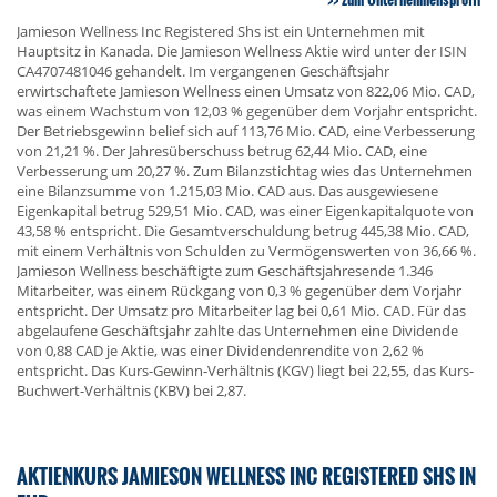
Jamieson Wellness Inc Registered Shs ist ein Unternehmen mit
Hauptsitz in Kanada. Die Jamieson Wellness Aktie wird unter der ISIN
CA4707481046 gehandelt. Im vergangenen Geschäftsjahr
erwirtschaftete Jamieson Wellness einen Umsatz von 822,06 Mio. CAD,
was einem Wachstum von 12,03 % gegenüber dem Vorjahr entspricht.
Der Betriebsgewinn belief sich auf 113,76 Mio. CAD, eine Verbesserung
von 21,21 %. Der Jahresüberschuss betrug 62,44 Mio. CAD, eine
Verbesserung um 20,27 %. Zum Bilanzstichtag wies das Unternehmen
eine Bilanzsumme von 1.215,03 Mio. CAD aus. Das ausgewiesene
Eigenkapital betrug 529,51 Mio. CAD, was einer Eigenkapitalquote von
43,58 % entspricht. Die Gesamtverschuldung betrug 445,38 Mio. CAD,
mit einem Verhältnis von Schulden zu Vermögenswerten von 36,66 %.
Jamieson Wellness beschäftigte zum Geschäftsjahresende 1.346
Mitarbeiter, was einem Rückgang von 0,3 % gegenüber dem Vorjahr
entspricht. Der Umsatz pro Mitarbeiter lag bei 0,61 Mio. CAD. Für das
abgelaufene Geschäftsjahr zahlte das Unternehmen eine Dividende
von 0,88 CAD je Aktie, was einer Dividendenrendite von 2,62 %
entspricht. Das Kurs-Gewinn-Verhältnis (KGV) liegt bei 22,55, das Kurs-
Buchwert-Verhältnis (KBV) bei 2,87.
AKTIENKURS JAMIESON WELLNESS INC REGISTERED SHS IN