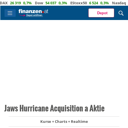
X
26 319
0,7%
Dow
54 037
0,3%
EStoxx50
6 524
0,3%
Nasdaq
29 
Depot
Jaws Hurricane Acquisition a Aktie
Kurse + Charts + Realtime