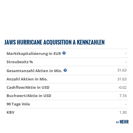
JAWS HURRICANE ACQUISITION A KENNZAHLEN
-
Marktkapitalisierung in EUR
Streubesitz %
-
31.63
Gesamtanzahl Aktien in Mio.
Anzahl Aktien in Mio.
31.63
Cashflow/Aktie in USD
-0.02
Buchwert/Aktie in USD
7.74
90 Tage Vola
-
KBV
1.30
MEHR