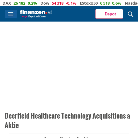
AX
26 182
0,2%
Dow
54 318
-0,1%
EStoxx50
6 518
0,6%
Nasdaq
2
Depot
Deerfield Healthcare Technology Acquisitions a
Aktie