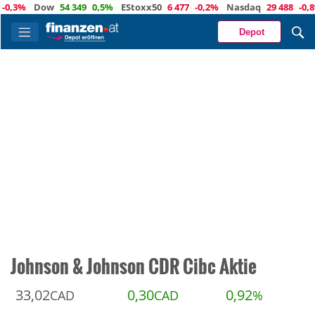
3%
Dow
54 349
0,5%
EStoxx50
6 477
-0,2%
Nasdaq
29 488
-0,8%
Ö
Depot
Johnson & Johnson CDR Cibc Aktie
33,02
0,30
0,92
CAD
CAD
%