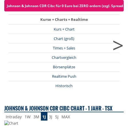
Johnson & Johnson CDR Cibc für 0 Euro bei ZERO ordern (zzgl. Spreads)
Kurse + Charts + Realtime
Kurs + Chart
>
Chart (groß)
Times + Sales
Chartvergleich
Börsenplätze
Realtime Push
Historisch
JOHNSON & JOHNSON CDR CIBC CHART - 1 JAHR - TSX
Intraday
1W
3M
1J
3J
5J
MAX