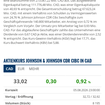
eine Bilanzsumme von 273.067,22 Mio. CAD aus. Das ausgewiesene
Eigenkapital betrug 111.776,48 Mio. CAD, was einer Eigenkapitalquote
von 40,93 % entspricht. Die Gesamtverschuldung betrug 67.623,24
Mio. CAD, mit einem Verhältnis von Schulden zu Vermögenswerten
von 24,76 %. Johnson Johnson CDR Cibc beschäftigte zum
Geschäftsjahresende 140.800 Mitarbeiter, ein Anstieg von 0,72 % im
Vergleich zum Vorjahr. Der Umsatz pro Mitarbeiter lag bei 0,93 Mio.
CAD. Für das abgelaufene Geschäftsjahr zahlte das Unternehmen eine
Dividende von 0,67 CAD je Aktie, was einer Dividendenrendite von 2,52
% entspricht. Das Kurs-Gewinn-Verhältnis (KGV) liegt bei 17,71, das
Kurs-Buchwert-Verhältnis (KBV) bei 5,88.
AKTIENKURS JOHNSON & JOHNSON CDR CIBC IN CAD
CAD
EUR
MEHR
33,02
0,30
0,92
%
Kurszeit
05.08.2026 23:00:00
Vortag
/
Eröffnung
32,72 / 32,92
Volumen (Stück)
8 195