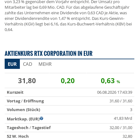
von 3,23 % gegenüber dem Vorjahr entspricht. Der Umsatz pro
Mitarbeiter lag bei 0,69 Mio. CAD. Für das abgelaufene Geschäftsjahr
zahlte das Unternehmen eine Dividende von 0,63 CAD je Aktie, was
einer Dividendenrendite von 1,47 % entspricht. Das Kurs-Gewinn-
Verhältnis (KGV) liegt bei 6,16, das Kurs-Buchwert-Verhältnis (KBV) bei
0,64.
AKTIENKURS RTX CORPORATION IN EUR
EUR
CAD
MEHR
31,80
0,20
0,63
%
Kurszeit
06.08.2026 17:43:39
Vortag
/
Eröffnung
31,60 / 31,60
Volumen (Stück)
3
41,83 Mrd
Marktkap. (EUR)
Tageshoch
/
Tagestief
32,00 / 31,00
52 W. Hoch
32,80