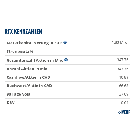
RTX KENNZAHLEN
41.83 Mrd.
Marktkapitalisierung in EUR
Streubesitz %
-
1 347.76
Gesamtanzahl Aktien in Mio.
Anzahl Aktien in Mio.
1 347.76
Cashflow/Aktie in CAD
10.89
Buchwert/Aktie in CAD
66.63
90 Tage Vola
37.69
KBV
0.64
MEHR