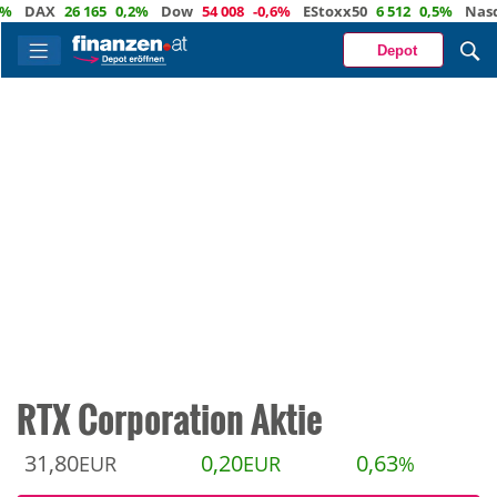
AX
26 165
0,2%
Dow
54 008
-0,6%
EStoxx50
6 512
0,5%
Nasdaq
Depot
RTX Corporation Aktie
31,80
0,20
0,63
EUR
EUR
%