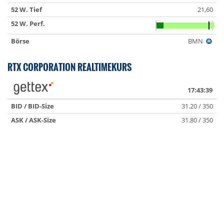
52 W. Tief
21,60
52 W. Perf.
Börse
BMN
RTX CORPORATION REALTIMEKURS
17:43:39
BID / BID-Size
31.20 / 350
ASK / ASK-Size
31.80 / 350