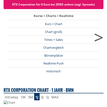
RTX Corporation für 0 Euro bei ZERO ordern (zzgl. Spreads)
Kurse + Charts + Realtime
Kurs + Chart
>
Chart (groß)
Times + Sales
Chartvergleich
Börsenplätze
Realtime Push
Historisch
RTX CORPORATION CHART - 1 JAHR - BMN
Intraday
1W
3M
1J
3J
5J
MAX