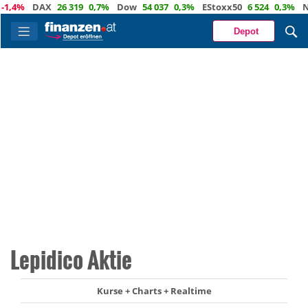
4%
DAX
26 319
0,7%
Dow
54 037
0,3%
EStoxx50
6 524
0,3%
Nasd
Depot
Lepidico Aktie
Kurse + Charts + Realtime