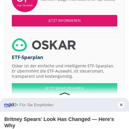
JETZT INFORMIEREN
ETF-Sparplan
Oskar ist der einfache und intelligente ETF-Sparplan.
Er übernimmt die ETF-Auswahl, ist steuersmart,
transparent und kostengünstig.
JETZT MEHR ERFAHREN
Für Sie Empfohlen
Britney Spears' Look Has Changed — Here's
Aktien ATX
DAX
EuroStoxx 50
Dow Jones
NASDAQ 100
Nikkei 225
Why
S&P 500