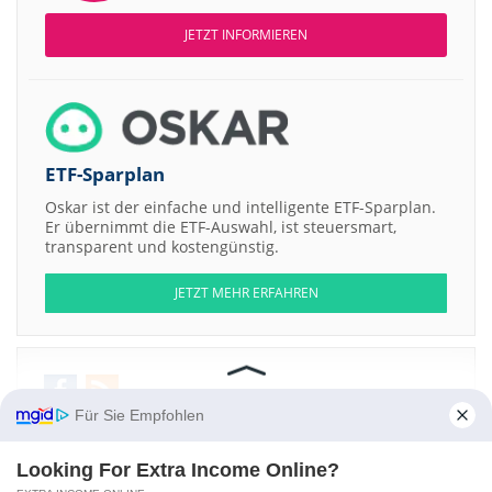
JETZT INFORMIEREN
ETF-Sparplan
Oskar ist der einfache und intelligente ETF-Sparplan.
Er übernimmt die ETF-Auswahl, ist steuersmart,
transparent und kostengünstig.
JETZT MEHR ERFAHREN
Für Sie Empfohlen
Aktien ATX
DAX
EuroStoxx 50
Dow Jones
NASDAQ 100
Nikkei 225
S&P 500
Looking For Extra Income Online?
Weitere Aktien: