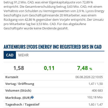
betrug 91,2 Mio. CAD, was einer Eigenkapitalquote von 72,89 %
entspricht. Die Gesamtverschuldung betrug 3,63 Mio. CAD, mit einem
Verhältnis von Schulden zu Vermögenswerten von 2,9 %. Lycos Energy
beschäftigte zum Geschäftsjahresende 20 Mitarbeiter, was einem
Rückgang von 42,86 % gegenüber dem Vorjahr entspricht. Der Umsatz
pro Mitarbeiter lag bei 3,53 Mio. CAD. Für das abgelaufene
Geschäftsjahr wurde keine Dividende gezahlt.
AKTIENKURS LYCOS ENERGY INC REGISTERED SHS IN CAD
CAD
MEHR
1,58
0,11
7,48
%
Kurszeit
06.08.2026 22:10:05
Vortag
/
Eröffnung
1,47 / 1,50
Volumen (Stück)
406 683
102,18 Mio
Marktkap. (EUR)
Tageshoch
/
Tagestief
1,60 / 1,47