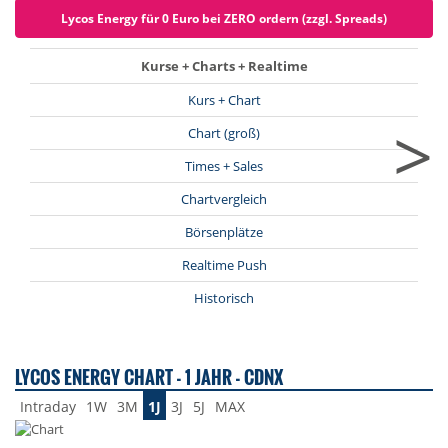
Lycos Energy für 0 Euro bei ZERO ordern (zzgl. Spreads)
Kurse + Charts + Realtime
Kurs + Chart
>
Chart (groß)
Times + Sales
Chartvergleich
Börsenplätze
Realtime Push
Historisch
LYCOS ENERGY CHART - 1 JAHR - CDNX
Intraday
1W
3M
1J
3J
5J
MAX