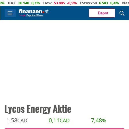
DAX
26 140
0,1%
Dow
53 885
-0,9%
EStoxx50
6 503
0,4%
Nasdaq
Depot
Lycos Energy Aktie
1,58
0,11
7,48
CAD
CAD
%