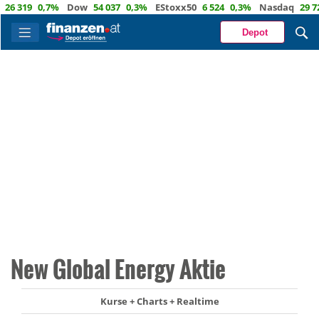
319
0,7%
Dow
54 037
0,3%
EStoxx50
6 524
0,3%
Nasdaq
29 722
Depot
New Global Energy Aktie
Kurse + Charts + Realtime