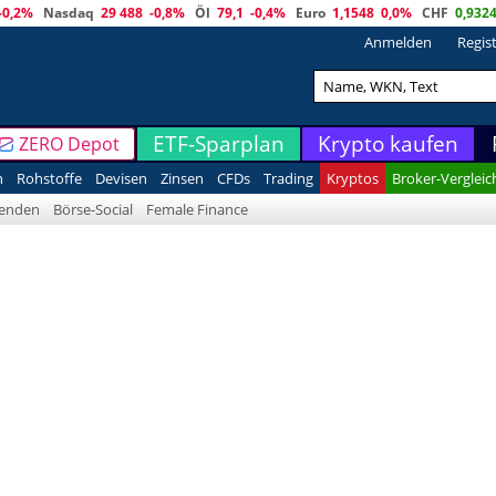
-0,2%
Nasdaq
29 488
-0,8%
Öl
79,1
-0,4%
Euro
1,1548
0,0%
CHF
0,932
Anmelden
Regis
ETF-Sparplan
Krypto kaufen
ZERO Depot
n
Rohstoffe
Devisen
Zinsen
CFDs
Trading
Kryptos
Broker-Vergleic
denden
Börse-Social
Female Finance