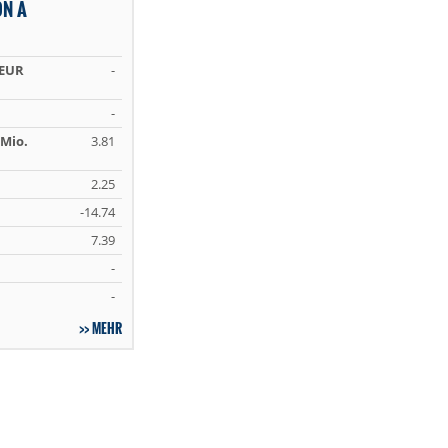
ON A
 EUR
-
-
Mio.
3.81
2.25
-14.74
7.39
-
-
MEHR