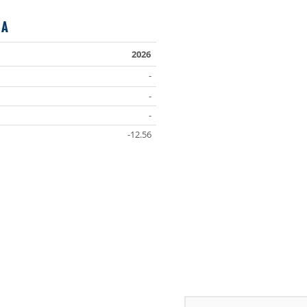
 A
2026
-
-
-
-12.56