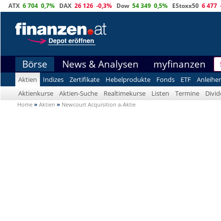
ATX
6 704
0,7%
DAX
26 126
-0,3%
Dow
54 349
0,5%
EStoxx50
6 477
Börse
News & Analysen
myfinanzen
Aktien
Indizes
Zertifikate
Hebelprodukte
Fonds
ETF
Anleihe
Aktienkurse
Aktien-Suche
Realtimekurse
Listen
Termine
Divi
Home
»
Aktien
»
Newcourt Acquisition a-Aktie