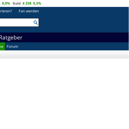
4
0,0%
Gold
4 258
0,3%
trieren?
Fan werden
Ratgeber
he
Forum