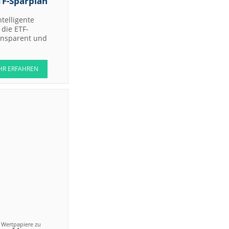
TF-Sparplan
ntelligente
die ETF-
ransparent und
HR ERFAHREN
n Wertpapiere zu