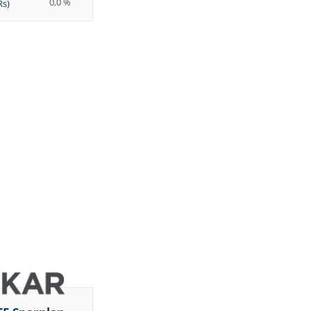
0,0 %
Rs)