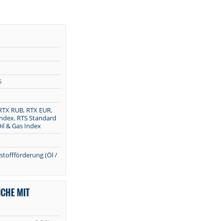
5
RTX RUB
,
RTX EUR
,
Index
,
RTS Standard
il & Gas Index
stoffförderung (Öl /
NCHE MIT