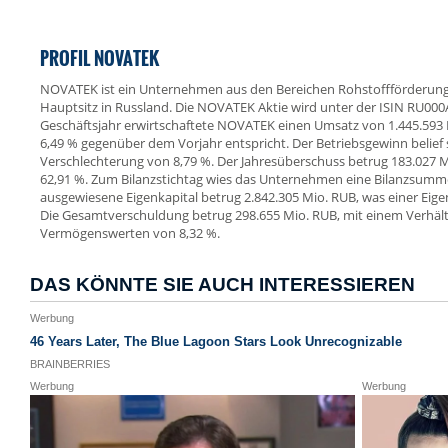
PROFIL NOVATEK
NOVATEK ist ein Unternehmen aus den Bereichen Rohstoffförderung (
Hauptsitz in Russland. Die NOVATEK Aktie wird unter der ISIN RU0
Geschäftsjahr erwirtschaftete NOVATEK einen Umsatz von 1.445.593
6,49 % gegenüber dem Vorjahr entspricht. Der Betriebsgewinn belief s
Verschlechterung von 8,79 %. Der Jahresüberschuss betrug 183.027 
62,91 %. Zum Bilanzstichtag wies das Unternehmen eine Bilanzsumme
ausgewiesene Eigenkapital betrug 2.842.305 Mio. RUB, was einer Eige
Die Gesamtverschuldung betrug 298.655 Mio. RUB, mit einem Verhält
Vermögenswerten von 8,32 %.