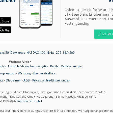
zen.net
E
Oskar ist der einfache und i
ETF-Sparplan. Er übernimmt 
Auswahl, ist steuersmart, t
kostengünstig.
JETZT ME
oxx 50
Dow Jones
NASDAQ 100
Nikkei 225
S&P 500
Weitere Aktien:
onics
Formula Vision Technologies
Kardan Vehicle
Avusa
Impressum
-
Werbung
-
Barrierefreiheit
tz
-
Disclaimer
-
AGB
-
Privatsphäre-Einstellungen
eistung für die Vollständigkeit, Richtigkeit und Genauigkeit übernommen werden.
ormation Deutschland GmbH. Verzögerung 15 Min. (Nasdaq, NYSE: 20 Min.).
© 1999-2026
finanzen.net GmbH
talt für Finanzdienstleistungsaufsicht ist nicht als ihre Befürwortung der angebotene