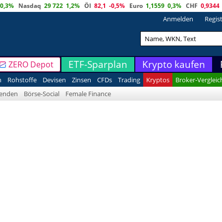
0,3%
Nasdaq
29 722
1,2%
Öl
82,1
-0,5%
Euro
1,1559
0,3%
CHF
0,9344
Anmelden
Regis
ETF-Sparplan
Krypto kaufen
ZERO Depot
n
Rohstoffe
Devisen
Zinsen
CFDs
Trading
Kryptos
Broker-Vergleic
denden
Börse-Social
Female Finance