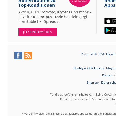
Aktien kaufen zu
finan
Top-Konditionen
Apps
Aktien, ETFs, Derivate, Kryptos und mehr –
jetzt für
0 Euro pro Trade
handeln (zzgl.
marktüblicher Spreads)!
JETZT INFORMIEREN
Aktien ATX
DAX
EuroSt
Quality and Reliability
Maytr
Kontakt
-
Sitemap
-
Datenschu
Für die aufgeführten Inhalte kann keine Gewährl
Kursinformationen von SIX Financial Inf
*Werbehinweise: Die Billigung des Basisprospekts durch die Bundesans