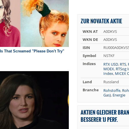
ZUR NOVATEK AKTIE
WKN AT
A0DKVS
WKN DE
A0DKVS
ISIN
RU000A0DKVS
Symbol
NSTKF
Indizes
RTX USD
,
RTS
,
MOEX
,
RTSog 
Index
,
MICEX O
Land
Russland
Branche
Rohstoffe
,
Roh
Gas)
,
Energie
AKTIEN GLEICHER BRA
BESSERER 1J PERF.