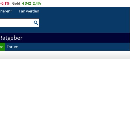
-0,1%
Gold
4 342
2,4%
trieren?
Fan werden
Ratgeber
he
Forum