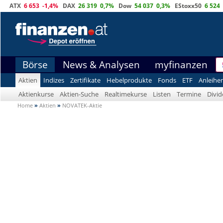
ATX
6 653
-1,4%
DAX
26 319
0,7%
Dow
54 037
0,3%
EStoxx50
6 524
Börse
News & Analysen
myfinanzen
Aktien
Indizes
Zertifikate
Hebelprodukte
Fonds
ETF
Anleihe
Aktienkurse
Aktien-Suche
Realtimekurse
Listen
Termine
Divi
Home
»
Aktien
»
NOVATEK-Aktie