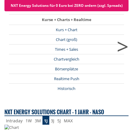
NXT Energy Solutions für 0 Euro bei ZERO ordern (zzgl. Spreads)
Kurse + Charts + Realtime
Kurs + Chart
>
Chart (groß)
Times + Sales
Chartvergleich
Börsenplätze
Realtime Push
Historisch
NXT ENERGY SOLUTIONS CHART - 1 JAHR - NASO
Intraday
1W
3M
1J
3J
5J
MAX