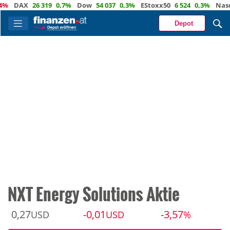
DAX
26 319
0,7%
Dow
54 037
0,3%
EStoxx50
6 524
0,3%
Nasdaq
Depot
NXT Energy Solutions Aktie
0,27
-0,01
-3,57
USD
USD
%