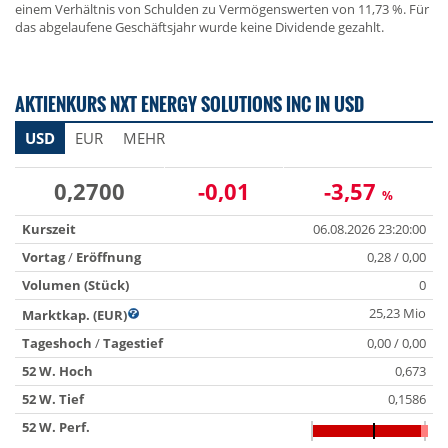
einem Verhältnis von Schulden zu Vermögenswerten von 11,73 %. Für
das abgelaufene Geschäftsjahr wurde keine Dividende gezahlt.
AKTIENKURS NXT ENERGY SOLUTIONS INC IN USD
USD
EUR
MEHR
0,2700
-0,01
-3,57
%
Kurszeit
06.08.2026 23:20:00
Vortag
/
Eröffnung
0,28 / 0,00
Volumen (Stück)
0
25,23 Mio
Marktkap. (EUR)
Tageshoch
/
Tagestief
0,00 / 0,00
52 W. Hoch
0,673
52 W. Tief
0,1586
52 W. Perf.