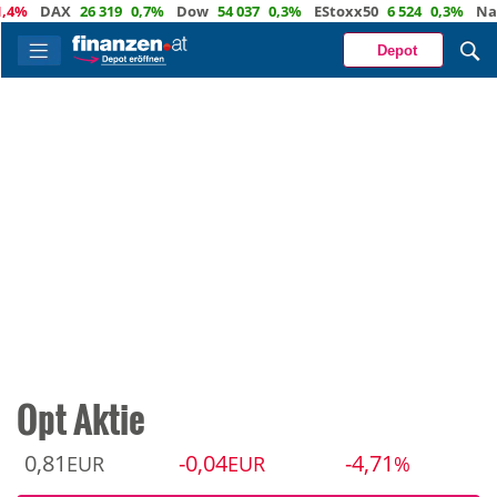
%
DAX
26 319
0,7%
Dow
54 037
0,3%
EStoxx50
6 524
0,3%
Nasda
Depot
Opt Aktie
0,81
-0,04
-4,71
EUR
EUR
%