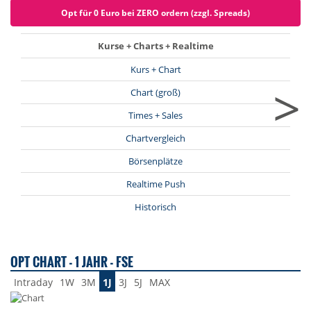
Opt für 0 Euro bei ZERO ordern (zzgl. Spreads)
Kurse + Charts + Realtime
Kurs + Chart
>
Chart (groß)
Times + Sales
Chartvergleich
Börsenplätze
Realtime Push
Historisch
OPT CHART - 1 JAHR - FSE
Intraday
1W
3M
1J
3J
5J
MAX