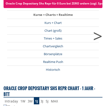
Oracle Crop Depositary Shs Repr für 0 Euro bei ZERO ordern (zzgl. Spre
Kurse + Charts + Realtime
Kurs + Chart
>
Chart (groß)
Times + Sales
Chartvergleich
Börsenplätze
Realtime Push
Historisch
ORACLE CROP DEPOSITARY SHS REPR CHART - 1 JAHR -
BTT
Intraday
1W
3M
1J
3J
5J
MAX