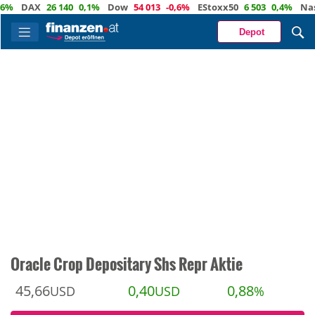
DAX
26 140
0,1%
Dow
54 013
-0,6%
EStoxx50
6 503
0,4%
Nasdaq
Depot
Oracle Crop Depositary Shs Repr Aktie
45,66
0,40
0,88
USD
USD
%