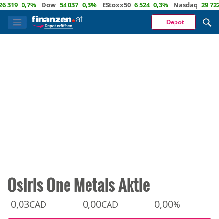
9
0,7%
Dow
54 037
0,3%
EStoxx50
6 524
0,3%
Nasdaq
29 722
1,
Depot
Osiris One Metals Aktie
0,03
0,00
0,00
CAD
CAD
%