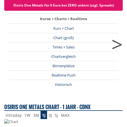
Osiris One Metals für 0 Euro bei ZERO ordern (zzgl. Spreads)
Kurse + Charts + Realtime
Kurs + Chart
>
Chart (groß)
Times + Sales
Chartvergleich
Börsenplätze
Realtime Push
Historisch
OSIRIS ONE METALS CHART - 1 JAHR - CDNX
Intraday
1W
3M
1J
3J
5J
MAX