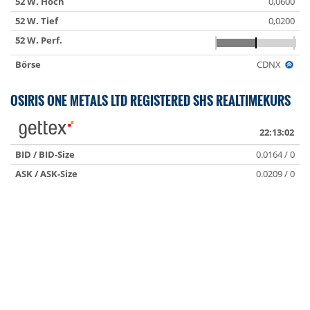
52 W. Hoch
0,0600
52 W. Tief
0,0200
52 W. Perf.
Börse
CDNX
OSIRIS ONE METALS LTD REGISTERED SHS REALTIMEKURS
22:13:02
BID / BID-Size
0.0164 / 0
ASK / ASK-Size
0.0209 / 0