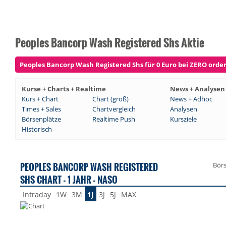
Peoples Bancorp Wash Registered Shs Aktie
Peoples Bancorp Wash Registered Shs für 0 Euro bei ZERO ordern
Kurse + Charts + Realtime
News + Analysen
Kurs + Chart
Chart (groß)
News + Adhoc
Times + Sales
Chartvergleich
Analysen
Börsenplätze
Realtime Push
Kursziele
Historisch
PEOPLES BANCORP WASH REGISTERED
Bör
SHS CHART - 1 JAHR - NASO
Intraday
1W
3M
1J
3J
5J
MAX