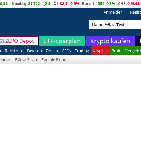
0,3%
Nasdaq
29 722
1,2%
Öl
82,1
-0,5%
Euro
1,1559
0,3%
CHF
0,9344
Anmelden
Regis
ETF-Sparplan
Krypto kaufen
ZERO Depot
n
Rohstoffe
Devisen
Zinsen
CFDs
Trading
Kryptos
Broker-Vergleic
denden
Börse-Social
Female Finance