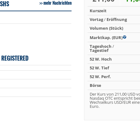
 SHS
mehr Nachrichten
Kurszeit
Vortag
/
Eröffnung
Volumen (Stück)
Marktkap. (EUR)
Tageshoch
/
Tagestief
 REGISTERED
52 W. Hoch
52 W. Tief
52 W. Perf.
Börse
Der Kurs von 211,00 USD v
Nasdaq OTC entspricht bei
Wechselkurs USD/EUR eine
Euro.