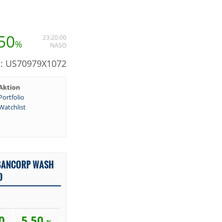
50
23:20:00
%
NASO
N: US70979X1072
Aktion
Portfolio
Watchlist
 BANCORP WASH
D
0
5,50