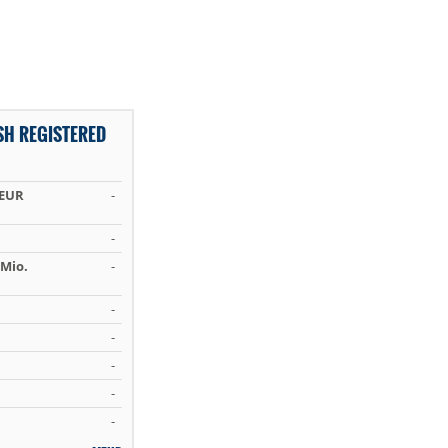
H REGISTERED
 EUR
-
-
Mio.
-
-
-
-
-
-