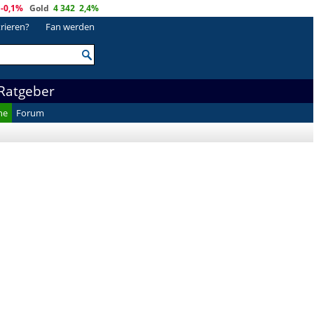
-0,1%
Gold
4 342
2,4%
trieren?
Fan werden
Ratgeber
he
Forum