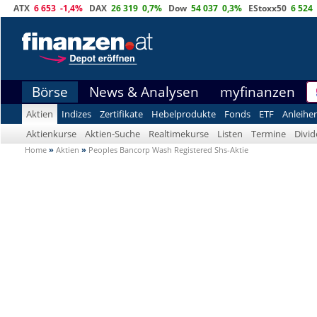
ATX
6 653
-1,4%
DAX
26 319
0,7%
Dow
54 037
0,3%
EStoxx50
6 524
Börse
News & Analysen
myfinanzen
Aktien
Indizes
Zertifikate
Hebelprodukte
Fonds
ETF
Anleihe
Aktienkurse
Aktien-Suche
Realtimekurse
Listen
Termine
Divi
Home
»
Aktien
»
Peoples Bancorp Wash Registered Shs-Aktie