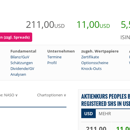
211,00
11,00
5,
USD
USD
ISI
 (zzgl. Spreads)
Fundamental
Unternehmen
zugeh. Wertpapiere
Bilanz/GuV
Termine
Zertifikate
Schätzungen
Profil
Optionsscheine
Dividende/GV
Knock-Outs
Analysen
se: NASO ∨
Chartoptionen ∨
AKTIENKURS PEOPLES
REGISTERED SHS IN US
USD
MEHR
211,00
11,0