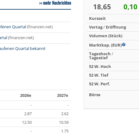
mehr Nachrichten
18,65
0,10
Kurszeit
ufenen Quartal
(finanzen.net)
Vortag
/
Eröffnung
Volumen (Stück)
rtal
(finanzen.net)
Marktkap. (EUR)
laufenen Quartal bekannt
Tageshoch
/
Tagestief
52 W. Hoch
52 W. Tief
52 W. Perf.
Börse
2026e
2027e
-
-
2.87
2.62
12.50
10.59
-
1.75