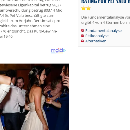
RATING FÜR PET VALU 
ewiesene Eigenkapital betrug 98,27
esamtverschuldung betrug 803,14 Mio.
4 %. Pet Valu beschäftigte zum
Die Fundamentalanalyse von
rgleich zum Vorjahr. Der Umsatz pro
ergibt 4 von 4 Sternen bei mi
r zahlte das Unternehmen eine
Fundamentalanalyse
77 % entspricht. Das Kurs-Gewinn-
Risikoanalyse
ei 19,46.
Alternativen