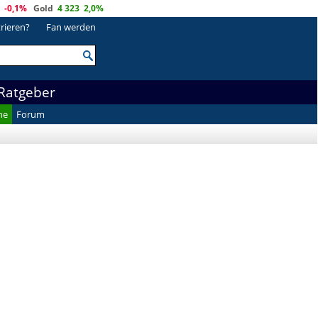
-0,1%
Gold
4 323
2,0%
trieren?
Fan werden
Ratgeber
he
Forum