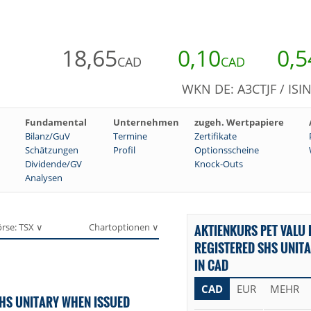
18,65
0,10
0,5
CAD
CAD
WKN DE: A3CTJF / ISI
Fundamental
Unternehmen
zugeh. Wertpapiere
Bilanz/GuV
Termine
Zertifikate
Schätzungen
Profil
Optionsscheine
Dividende/GV
Knock-Outs
Analysen
rse: TSX ∨
Chartoptionen ∨
AKTIENKURS PET VALU 
REGISTERED SHS UNIT
IN CAD
CAD
EUR
MEHR
SHS UNITARY WHEN ISSUED