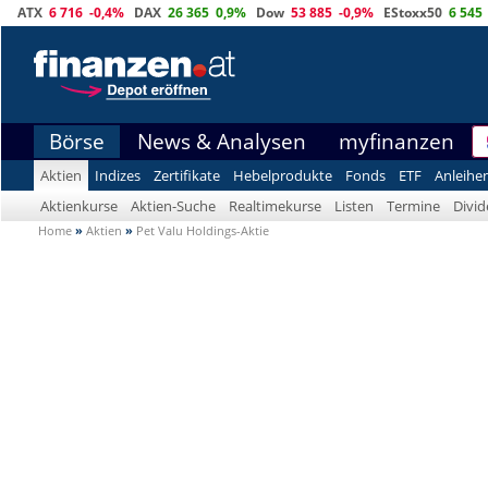
ATX
6 716
-0,4%
DAX
26 365
0,9%
Dow
53 885
-0,9%
EStoxx50
6 545
Börse
News & Analysen
myfinanzen
Aktien
Indizes
Zertifikate
Hebelprodukte
Fonds
ETF
Anleihe
Aktienkurse
Aktien-Suche
Realtimekurse
Listen
Termine
Divi
Home
»
Aktien
»
Pet Valu Holdings-Aktie