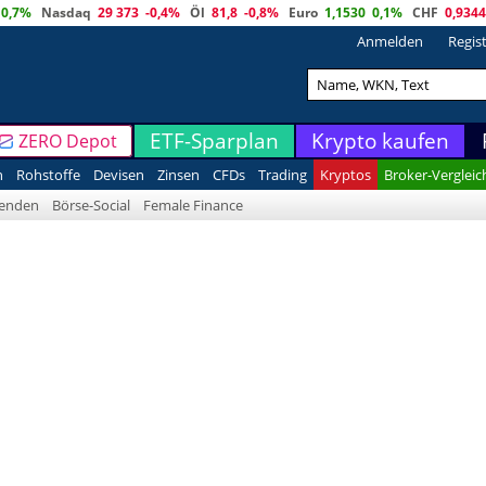
0,7%
Nasdaq
29 373
-0,4%
Öl
81,8
-0,8%
Euro
1,1530
0,1%
CHF
0,9344
Anmelden
Regis
ETF-Sparplan
Krypto kaufen
ZERO Depot
n
Rohstoffe
Devisen
Zinsen
CFDs
Trading
Kryptos
Broker-Vergleic
denden
Börse-Social
Female Finance