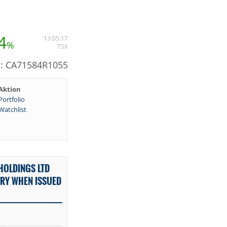
4
13:05:17
%
TSX
N: CA71584R1055
Aktion
Portfolio
Watchlist
HOLDINGS LTD
ARY WHEN ISSUED