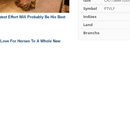
ISIN
CA71584R1055
Symbol
PTVLF
Indizes
Land
Branche