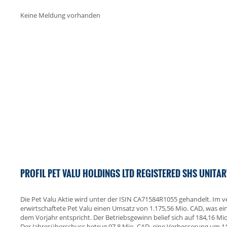
Keine Meldung vorhanden
PROFIL PET VALU HOLDINGS LTD REGISTERED SHS UNITA
Die Pet Valu Aktie wird unter der ISIN CA71584R1055 gehandelt. Im 
erwirtschaftete Pet Valu einen Umsatz von 1.175,56 Mio. CAD, was
dem Vorjahr entspricht. Der Betriebsgewinn belief sich auf 184,16 Mi
Der Jahresüberschuss betrug 97,8 Mio. CAD, eine Verbesserung um 11