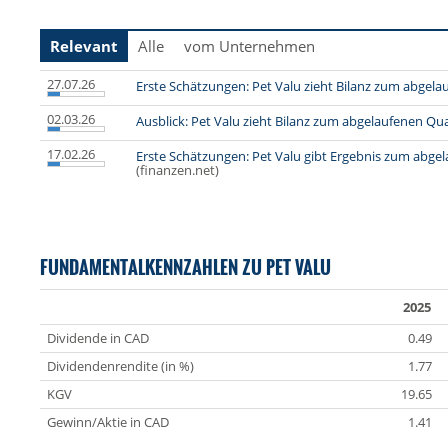
Relevant
Alle
vom Unternehmen
27.07.26
Erste Schätzungen: Pet Valu zieht Bilanz zum abgela
02.03.26
Ausblick: Pet Valu zieht Bilanz zum abgelaufenen Qua
17.02.26
Erste Schätzungen: Pet Valu gibt Ergebnis zum abge
(finanzen.net)
FUNDAMENTALKENNZAHLEN ZU PET VALU
2025
Dividende in CAD
0.49
Dividendenrendite (in %)
1.77
KGV
19.65
Gewinn/Aktie in CAD
1.41