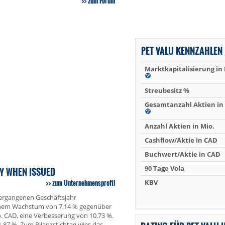
zum Forum
PET VALU KENNZAHLEN
Marktkapitalisierung in
Streubesitz %
Gesamtanzahl Aktien in 
Anzahl Aktien in Mio.
Cashflow/Aktie in CAD
Buchwert/Aktie in CAD
90 Tage Vola
RY WHEN ISSUED
zum Unternehmensprofil
KBV
vergangenen Geschäftsjahr
 einem Wachstum von 7,14 % gegenüber
o. CAD, eine Verbesserung von 10,73 %.
,87 %. Zum Bilanzstichtag wies das