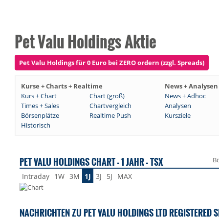
Pet Valu Holdings Aktie
Pet Valu Holdings für 0 Euro bei ZERO ordern (zzgl. Spreads)
Kurse + Charts + Realtime
News + Analysen
Kurs + Chart
Chart (groß)
News + Adhoc
Times + Sales
Chartvergleich
Analysen
Börsenplätze
Realtime Push
Kursziele
Historisch
PET VALU HOLDINGS CHART - 1 JAHR - TSX
Bö
Intraday
1W
3M
1J
3J
5J
MAX
NACHRICHTEN ZU PET VALU HOLDINGS LTD REGISTERED 