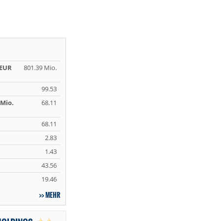
 EUR
801.39 Mio.
99.53
Mio.
68.11
68.11
2.83
1.43
43.56
19.46
MEHR