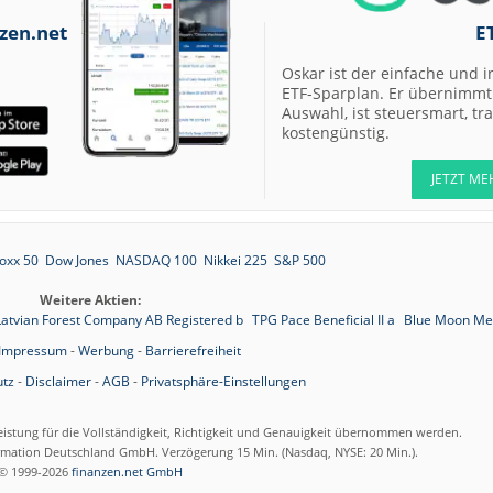
zen.net
E
Oskar ist der einfache und i
ETF-Sparplan. Er übernimmt 
Auswahl, ist steuersmart, t
kostengünstig.
JETZT ME
oxx 50
Dow Jones
NASDAQ 100
Nikkei 225
S&P 500
Weitere Aktien:
Latvian Forest Company AB Registered b
TPG Pace Beneficial II a
Blue Moon Me
Impressum
-
Werbung
-
Barrierefreiheit
tz
-
Disclaimer
-
AGB
-
Privatsphäre-Einstellungen
eistung für die Vollständigkeit, Richtigkeit und Genauigkeit übernommen werden.
ormation Deutschland GmbH. Verzögerung 15 Min. (Nasdaq, NYSE: 20 Min.).
© 1999-2026
finanzen.net GmbH