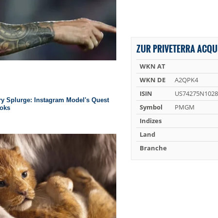
ZUR PRIVETERRA ACQUI
WKN AT
WKN DE
A2QPK4
ISIN
US74275N1028
Symbol
PMGM
Indizes
Land
Branche