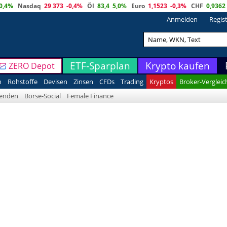
0,4%
Nasdaq
29 373
-0,4%
Öl
83,4
5,0%
Euro
1,1523
-0,3%
CHF
0,9362
Anmelden
Regis
ETF-Sparplan
Krypto kaufen
ZERO Depot
n
Rohstoffe
Devisen
Zinsen
CFDs
Trading
Kryptos
Broker-Vergleic
denden
Börse-Social
Female Finance