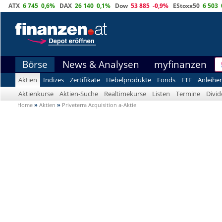
ATX
6 745
0,6%
DAX
26 140
0,1%
Dow
53 885
-0,9%
EStoxx50
6 503
Börse
News & Analysen
myfinanzen
Aktien
Indizes
Zertifikate
Hebelprodukte
Fonds
ETF
Anleihe
Aktienkurse
Aktien-Suche
Realtimekurse
Listen
Termine
Divi
Home
»
Aktien
»
Priveterra Acquisition a-Aktie