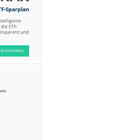
TF-Sparplan
ntelligente
die ETF-
ransparent und
HR ERFAHREN
tals