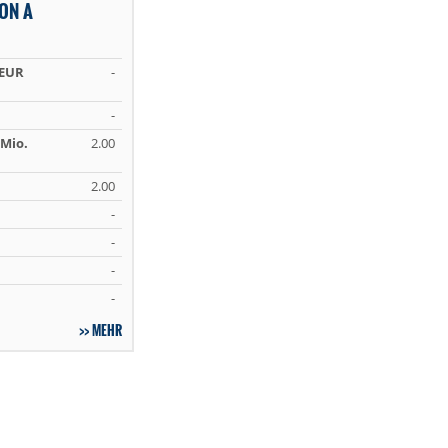
ON A
 EUR
-
-
Mio.
2.00
2.00
-
-
-
-
MEHR