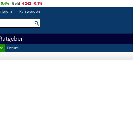
0,4%
Gold
4 242
-0,1%
trieren?
Fan werden
Ratgeber
he
Forum