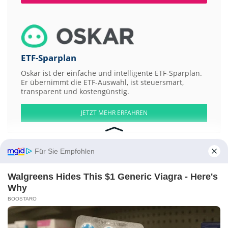
ETF-Sparplan
Oskar ist der einfache und intelligente ETF-Sparplan.
Er übernimmt die ETF-Auswahl, ist steuersmart,
transparent und kostengünstig.
JETZT MEHR ERFAHREN
Für Sie Empfohlen
Aktien ATX
DAX
EuroStoxx 50
Dow Jones
NASDAQ 100
Nikkei 225
Walgreens Hides This $1 Generic Viagra - Here's
S&P 500
Why
BOOSTARO
Weitere Aktien:
Soiltech As Registered Shs
Betsson AB Redemption Registered b
Shree Tirupati Balajee Agro Trading Company
Curasight A-S Cons 2