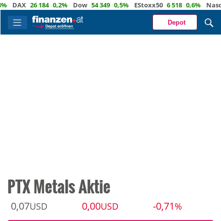
DAX
26 184
0,2%
Dow
54 349
0,5%
EStoxx50
6 518
0,6%
Nasdaq
Depot
PTX Metals Aktie
0,07
0,00
-0,71
USD
USD
%