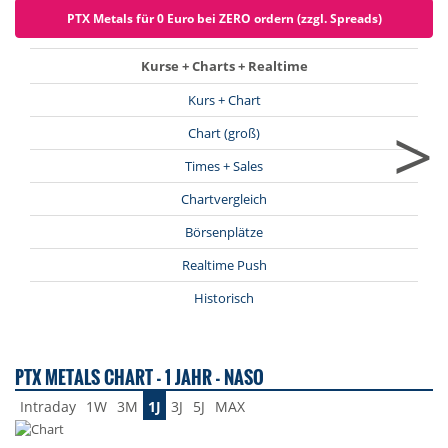
PTX Metals für 0 Euro bei ZERO ordern (zzgl. Spreads)
Kurse + Charts + Realtime
Kurs + Chart
>
Chart (groß)
Times + Sales
Chartvergleich
Börsenplätze
Realtime Push
Historisch
PTX METALS CHART - 1 JAHR - NASO
Intraday
1W
3M
1J
3J
5J
MAX