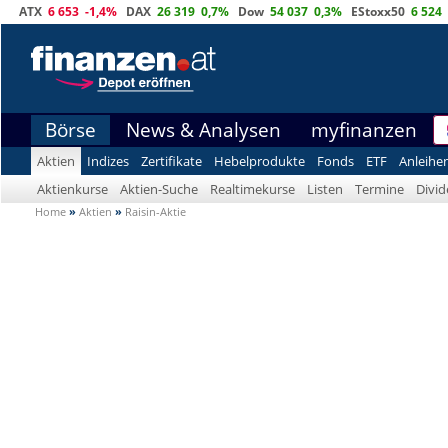
ATX
6 653
-1,4%
DAX
26 319
0,7%
Dow
54 037
0,3%
EStoxx50
6 524
Börse
News & Analysen
myfinanzen
Aktien
Indizes
Zertifikate
Hebelprodukte
Fonds
ETF
Anleihe
Aktienkurse
Aktien-Suche
Realtimekurse
Listen
Termine
Divi
Home
»
Aktien
»
Raisin-Aktie