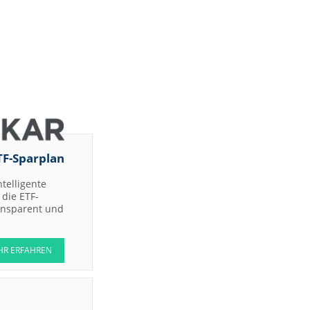
TF-Sparplan
ntelligente
die ETF-
ransparent und
HR ERFAHREN