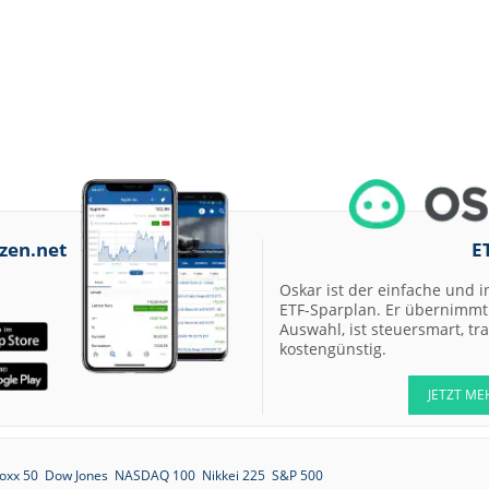
zen.net
E
Oskar ist der einfache und i
ETF-Sparplan. Er übernimmt 
Auswahl, ist steuersmart, t
kostengünstig.
JETZT ME
oxx 50
Dow Jones
NASDAQ 100
Nikkei 225
S&P 500