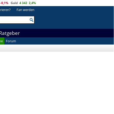
-0,1%
Gold
4 342
2,4%
trieren?
Fan werden
Ratgeber
he
Forum