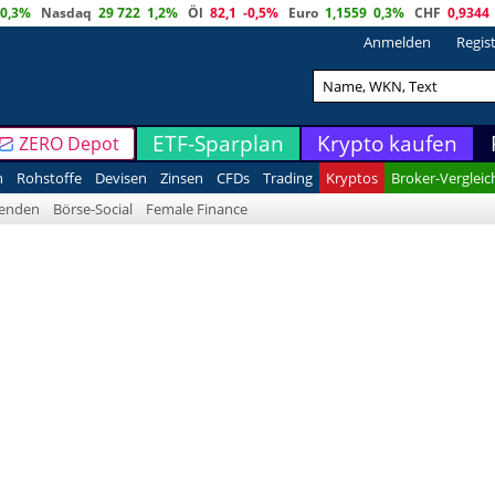
0,3%
Nasdaq
29 722
1,2%
Öl
82,1
-0,5%
Euro
1,1559
0,3%
CHF
0,9344
Anmelden
Regis
ETF-Sparplan
Krypto kaufen
ZERO Depot
n
Rohstoffe
Devisen
Zinsen
CFDs
Trading
Kryptos
Broker-Vergleic
denden
Börse-Social
Female Finance