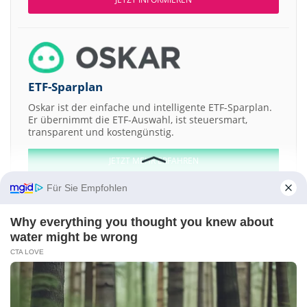
ETF-Sparplan
Oskar ist der einfache und intelligente ETF-Sparplan.
Er übernimmt die ETF-Auswahl, ist steuersmart,
transparent und kostengünstig.
JETZT MEHR ERFAHREN
Für Sie Empfohlen
Why everything you thought you knew about
water might be wrong
Aktien ATX
DAX
EuroStoxx 50
Dow Jones
NASDAQ 100
Nikkei 225
CTA LOVE
S&P 500
Weitere Aktien:
Biotest
TIM
BAA
Enron
Medicines