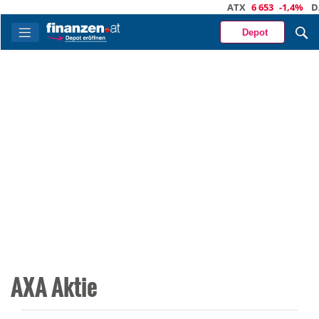
ATX
6 653
-1,4%
DAX
Depot
AXA Aktie