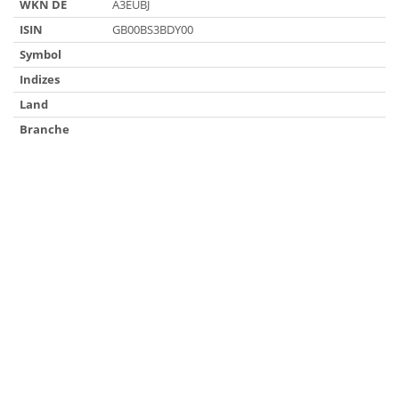
WKN DE
A3EUBJ
ISIN
GB00BS3BDY00
Symbol
Indizes
Land
Branche