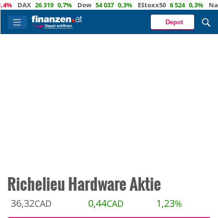
DAX
26 319
0,7%
Dow
54 037
0,3%
EStoxx50
6 524
0,3%
Nasdaq
Depot
Richelieu Hardware Aktie
36,32
0,44
1,23
CAD
CAD
%