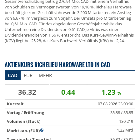
Gesamtverschuldung betrug 276,91 Mio. CAD, mit einem Verhältnis
von Schulden zu Vermögenswerten von 19,18 %. Richelieu Hardware
beschäftigte zum Geschäftsjahresende 3.200 Mitarbeiter, ein Anstieg
von 6,67 % im Vergleich zum Vorjahr. Der Umsatz pro Mitarbeiter lag
bei 0,61 Mio. CAD. Für das abgelaufene Geschäftsjahr zahlte das
Unternehmen eine Dividende von 0,61 CAD je Aktie, was einer
Dividendenrendite von 1,56 % entspricht. Das Kurs-Gewinn-Verhältnis
(KGV) liegt bei 25,28, das Kurs-Buchwert-Verhältnis (KBV) bei 2,24.
AKTIENKURS RICHELIEU HARDWARE LTD IN CAD
CAD
EUR
MEHR
36,32
0,44
1,23
%
Kurszeit
07.08.2026 23:00:00
Vortag
/
Eröffnung
35,88 / 35,85
Volumen (Stück)
130 219
1,22 Mrd
Marktkap. (EUR)
Tageshoch
/
Tagestief
36,32 / 35,81