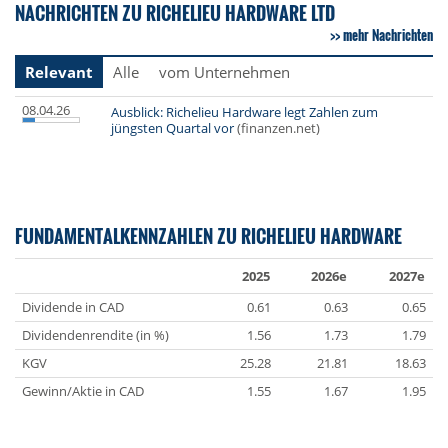
NACHRICHTEN ZU RICHELIEU HARDWARE LTD
mehr Nachrichten
Relevant
Alle
vom Unternehmen
08.04.26
Ausblick: Richelieu Hardware legt Zahlen zum
jüngsten Quartal vor
(finanzen.net)
FUNDAMENTALKENNZAHLEN ZU RICHELIEU HARDWARE
2025
2026e
2027e
Dividende in CAD
0.61
0.63
0.65
Dividendenrendite (in %)
1.56
1.73
1.79
KGV
25.28
21.81
18.63
Gewinn/Aktie in CAD
1.55
1.67
1.95