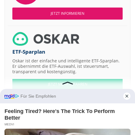
JETZT INFORMIEREN
ETF-Sparplan
Oskar ist der einfache und intelligente ETF-Sparplan.
Er übernimmt die ETF-Auswahl, ist steuersmart,
transparent und kostengünstig.
JETZT MEHR ERFAHREN
Für Sie Empfohlen
Feeling Tired? Here's The Trick To Perform
Better
Aktien ATX
DAX
EuroStoxx 50
Dow Jones
NASDAQ 100
Nikkei 225
MEDVI
S&P 500