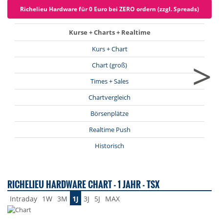
Richelieu Hardware für 0 Euro bei ZERO ordern (zzgl. Spreads)
Kurse + Charts + Realtime
Kurs + Chart
>
Chart (groß)
Times + Sales
Chartvergleich
Börsenplätze
Realtime Push
Historisch
RICHELIEU HARDWARE CHART - 1 JAHR - TSX
Intraday
1W
3M
1J
3J
5J
MAX