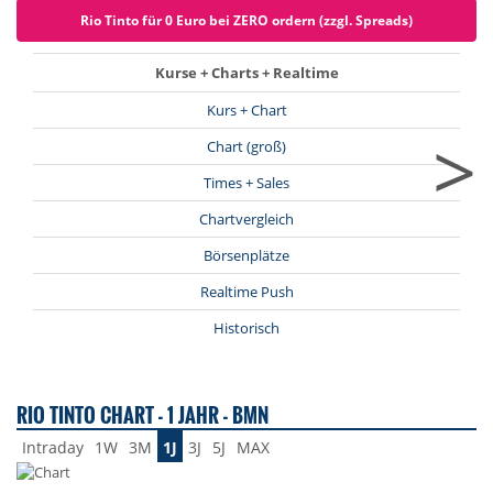
Rio Tinto für 0 Euro bei ZERO ordern (zzgl. Spreads)
Kurse + Charts + Realtime
Kurs + Chart
>
Chart (groß)
Times + Sales
Chartvergleich
Börsenplätze
Realtime Push
Historisch
RIO TINTO CHART - 1 JAHR - BMN
Intraday
1W
3M
1J
3J
5J
MAX