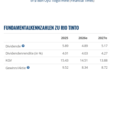
of $18bn Oyu Tolgoi mine
(
Financial Times
)
FUNDAMENTALKENNZAHLEN ZU RIO TINTO
2025
2026e
2027e
5.89
4.89
5.17
Dividende
Dividendenrendite (in %)
4.01
4.03
4.27
KGV
15.43
14.51
13.88
9.52
8.34
8.72
Gewinn/Aktie