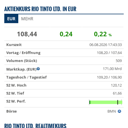
AKTIENKURS RIO TINTO LTD. IN EUR
EUR
MEHR
108,44
0,24
0,22
%
Kurszeit
06.08.2026 17:43:33
Vortag
/
Eröffnung
108,20 / 107,64
Volumen (Stück)
509
171,00 Mrd
Marktkap. (EUR)
Tageshoch
/
Tagestief
109,20 / 106,90
52 W. Hoch
120,12
52 W. Tief
61,66
52 W. Perf.
Börse
BMN
RIO TINTO LTD. REALTIMEKURS