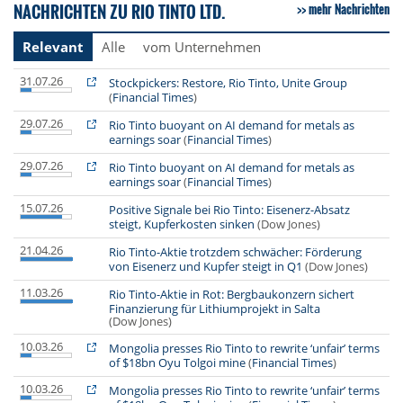
NACHRICHTEN ZU RIO TINTO LTD.
mehr Nachrichten
Relevant
Alle
vom Unternehmen
31.07.26
Stockpickers: Restore, Rio Tinto, Unite Group
(
Financial Times
)
29.07.26
Rio Tinto buoyant on AI demand for metals as
earnings soar
(
Financial Times
)
29.07.26
Rio Tinto buoyant on AI demand for metals as
earnings soar
(
Financial Times
)
15.07.26
Positive Signale bei Rio Tinto: Eisenerz-Absatz
steigt, Kupferkosten sinken
(Dow Jones)
21.04.26
Rio Tinto-Aktie trotzdem schwächer: Förderung
von Eisenerz und Kupfer steigt in Q1
(Dow Jones)
11.03.26
Rio Tinto-Aktie in Rot: Bergbaukonzern sichert
Finanzierung für Lithiumprojekt in Salta
(Dow Jones)
10.03.26
Mongolia presses Rio Tinto to rewrite ‘unfair’ terms
of $18bn Oyu Tolgoi mine
(
Financial Times
)
10.03.26
Mongolia presses Rio Tinto to rewrite ‘unfair’ terms